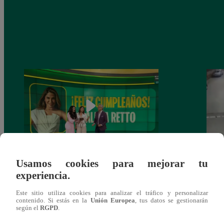
Usamos cookies para mejorar tu
Alicia Retto celebra su cumpleaños con
Salen
experiencia.
emotiva sorpresa en vivo y conmueve con
ataqu
mensaje personal
paraí
Este sitio utiliza cookies para analizar el tráfico y personalizar
contenido. Si estás en la
Unión Europea
, tus datos se gestionarán
según el
RGPD
.