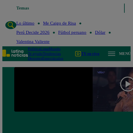
Temas
Lo último
Me Caigo de R
Lo último
Me Caigo de Risa
Perú Decide 2026
Fútbol peruano
Dólar
Valentina Valiente
Política
Lima
Mundo
Te ayudo
Tendencias
TV en vivo
MENÚ
Deportes
Espectáculos