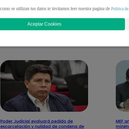
como se utilizan tus datos te invitamos leer nuestra pagina de
Política de
Aceptar Cookies
nteresar
Poder Judicial evaluará pedido de
MEF a
excarcelación y nulidad de condena de
mínimo