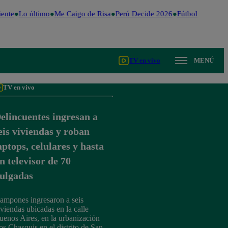
ente
Lo último
Me Caigo de Risa
Perú Decide 2026
Fútbol peruano
TV en vivo
MENÚ
TV en vivo
elincuentes ingresan a
eis viviendas y roban
aptops, celulares y hasta
n televisor de 70
ulgadas
ampones ingresaron a seis
iviendas ubicadas en la calle
uenos Aires, en la urbanización
os Chasquis en el distrito de San