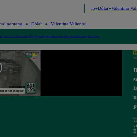
aigo de Risa
Perú Decide 2026
Fútbol peruano
Dólar
Valentina Vali
bol peruano
Dólar
Valentina Valiente
lítica
Lima
Mundo
Te ayudo
Tendencias
Deportes
Espectáculos
D
s
l
u
p
H
v
B
L