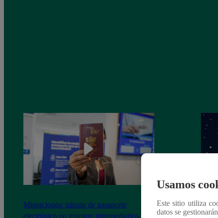
Usamos cook
Este sitio utiliza c
Migraciones: trámite de pasaporte
Horó
datos se gestionará
electrónico no requiere intermediarios ni
te ir