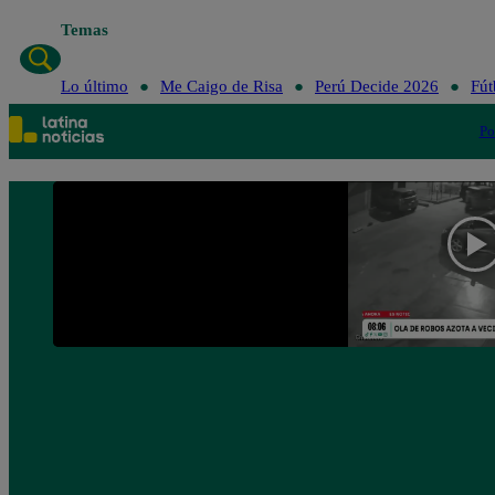
Temas
Lo último
Me C
Lo último
Me Caigo de Risa
Perú Decide 2026
Fút
Po