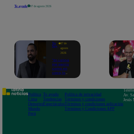
Te ayudo
07 de agosto 2026
Yo
07 de
Soy
agosto
2026
"En Latina
me siento
como en
casa, lo
extrañaba":
Franco
Cabrera
emocionado
Teléf
por estreno
Política
Te ayudo
Política de privacidad
Av. Sa
de Yo Soy
Lima
Tendencias
Términos y condiciones
Jesús 
2026
Deportes
Espectáculos
Términos y condiciones aplicación
Mundo
Términos y Condiciones APP
Perú