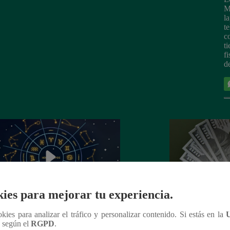
M
l
t
c
t
fi
d
ies para mejorar tu experiencia.
ookies para analizar el tráfico y personalizar contenido. Si estás en la
scopo de HOY, 03 de junio: ¿cómo
¿Cuánto está el d
n según el
RGPD
.
á en el amor y trabajo, según la IA?
compra y venta par