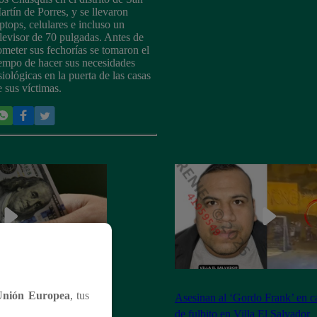
artín de Porres, y se llevaron
aptops, celulares e incluso un
elevisor de 70 pulgadas. Antes de
ometer sus fechorías se tomaron el
iempo de hacer sus necesidades
siológicas en la puerta de las casas
e sus víctimas.
Unión Europea
, tus
ólar HOY? Precio
Asesinan al ‘Gordo Frank’ en 
a este martes 3 de junio
de fulbito en Villa El Salvador