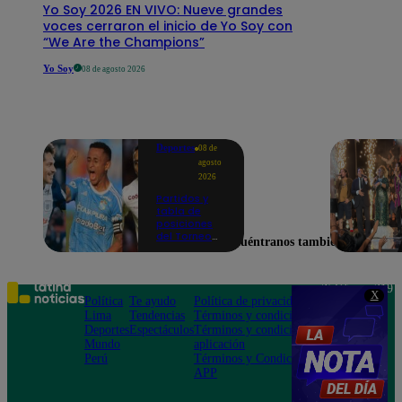
Yo Soy 2026 EN VIVO: Nueve grandes
voces cerraron el inicio de Yo Soy con
“We Are the Champions”
Yo Soy
08 de agosto 2026
Deportes
08 de
agosto
2026
Partidos y
tabla de
posiciones
del Torneo
Encuéntranos también en
Clausura EN
VIVO: así van
los equipos
en la fecha 4
Teléfono: 219
X
Política
Te ayudo
Política de privacidad
1000
Lima
Tendencias
Términos y condiciones
Av. San
Deportes
Espectáculos
Términos y condiciones
Felipe 968
Mundo
aplicación
Jesús María
Perú
Términos y Condiciones
APP