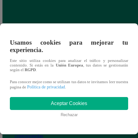
Usamos cookies para mejorar tu
experiencia.
Este sitio utiliza cookies para analizar el tráfico y personalizar
contenido. Si estás en la
Unión Europea
, tus datos se gestionarán
según el
RGPD
.
Para conocer mejor como se utilizan tus datos te invitamos leer nuestra
Política de privacidad
pagina de
.
Aceptar Cookies
Rechazar
El ecosistema blockchain crece en Perú:
Bebé 
expertos analizarán el futuro de las
motot
criptomonedas