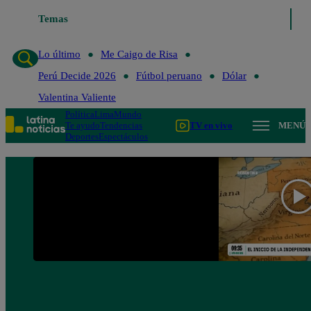
Temas
Lo último
Me Caigo de R
Lo último
Me Caigo de Risa
Perú Decide 2026
Fútbol peruano
Dólar
Valentina Valiente
Política
Lima
Mundo
Te ayudo
Tendencias
TV en vivo
MENÚ
Deportes
Espectáculos