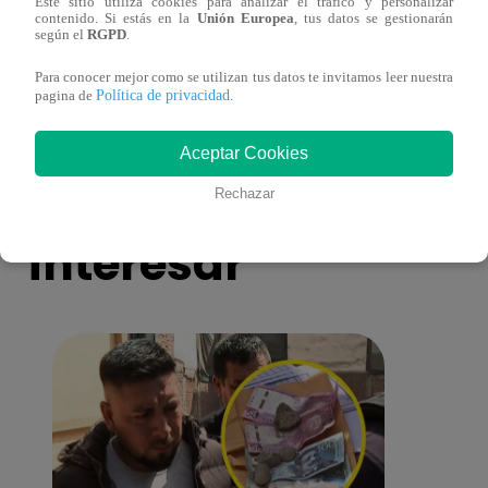
Este sitio utiliza cookies para analizar el tráfico y personalizar
Todo por mi familia, Sábado 13 de
Todo 
contenido. Si estás en la
Unión Europea
, tus datos se gestionarán
diciembre – capítulo 162, completo
dicie
según el
RGPD
.
(online y español)
(onli
Para conocer mejor como se utilizan tus datos te invitamos leer nuestra
Política de privacidad
pagina de
.
Aceptar Cookies
También te puede
Rechazar
interesar