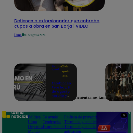
Detienen a extorsionador que cobraba
cupos a obra en San Borja | VIDEO
Lima
09 de agosto 2026
Te
09 de
ayudo
agosto
2026
Temblor en
Perú hoy, 9
de agosto:
horario y
Encuéntranos también en
epicentro
del último
sismo,
según IGP
Teléfono: 219
X
Política
Te ayudo
Política de privacidad
1000
Lima
Tendencias
Términos y condiciones
Av. San
Deportes
Espectáculos
Términos y condiciones
Felipe 968
Mundo
aplicación
Jesús María