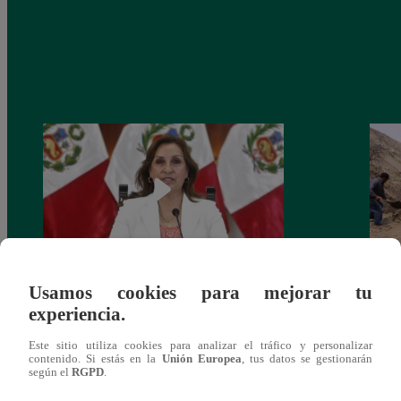
Usamos cookies para mejorar tu
Congreso: proponen que el aumento del
Las c
experiencia.
salario presidencial se aplique desde 2026
Energ
Este sitio utiliza cookies para analizar el tráfico y personalizar
contenido. Si estás en la
Unión Europea
, tus datos se gestionarán
según el
RGPD
.