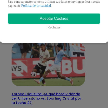
Para conocer mejor como se utilizan tus datos te invitamos leer nuestra
Política de privacidad
pagina de
.
También te puede
Aceptar Cookies
interesar
Rechazar
Torneo Clausura: ¿A qué hora y dónde
ver Universitario vs. Sporting Cristal por
la fecha 4?