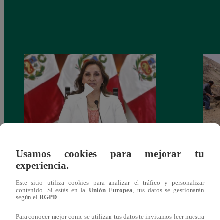
Congreso: proponen que el aumento del
Las c
Usamos cookies para mejorar tu
salario presidencial se aplique desde 2026
Energ
experiencia.
Este sitio utiliza cookies para analizar el tráfico y personalizar
contenido. Si estás en la
Unión Europea
, tus datos se gestionarán
según el
RGPD
.
Para conocer mejor como se utilizan tus datos te invitamos leer nuestra