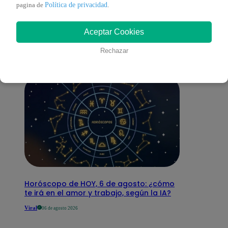
También te puede
Política de privacidad
pagina de
.
Aceptar Cookies
interesar
Rechazar
Horóscopo de HOY, 6 de agosto: ¿cómo
te irá en el amor y trabajo, según la IA?
Viral
06 de agosto 2026