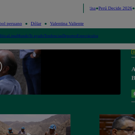
Lo último
Me Caigo de Risa
Perú Decide 2026
bol peruano
Dólar
Valentina Valiente
lítica
Lima
Mundo
Te ayudo
Tendencias
Deportes
Espectáculos
A
B