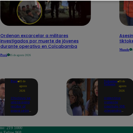
Ordenan excarcelar a militares
Asesi
investigados por muerte de jóvenes
tiktok
durante operativo en Colcabamba
Mundo
Perú
05 de agosto 2026
Perú
Valentina
05 de
05 de
Valiente
agosto
agosto
2026
2026
Chiclayo se
Valentina
alista para
Valiente
recibir al
capítulo 108:
papa León
¡Alejandro
XIV:
consuela a
Catedral ya
Valentina con
fue
un emotivo
remodelada
regalo, pero
ono: 219 1000
y reforzarán
ella termina
n Felipe 968