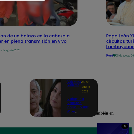
nan de un balazo en la cabeza a
Papa León XI
er en plena transmisión en vivo
circuitos tu
Lambayequ
05 de agosto 2026
Perú
05 de agosto 2
Valentina
05 de
Valiente
agosto
2026
Valentina
Valiente
capítulo 108:
¡Don
Encuéntranos también en
Edmundo
empieza a
sospechar de
X
Frida tras
descubrir una