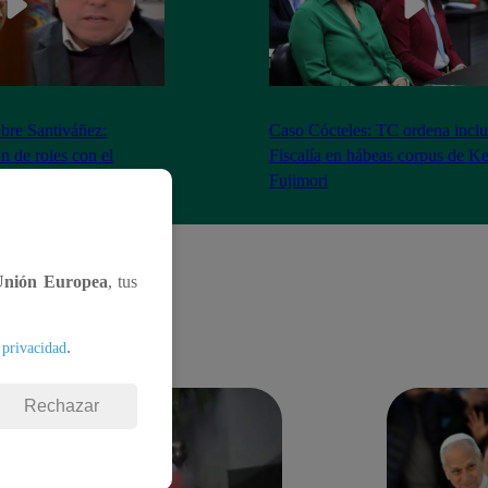
bre Santiváñez:
Caso Cócteles: TC ordena inclu
n de roles con el
Fiscalía en hábeas corpus de K
denta”
Fujimori
Unión Europea
, tus
.
 privacidad
Rechazar