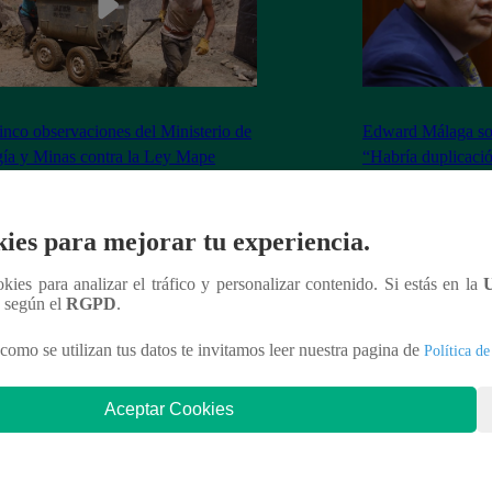
inco observaciones del Ministerio de
Edward Málaga so
ía y Minas contra la Ley Mape
“Habría duplicació
Premier o la Presi
ies para mejorar tu experiencia.
ookies para analizar el tráfico y personalizar contenido. Si estás en la
nteresar
n según el
RGPD
.
como se utilizan tus datos te invitamos leer nuestra pagina de
Política de
Aceptar Cookies