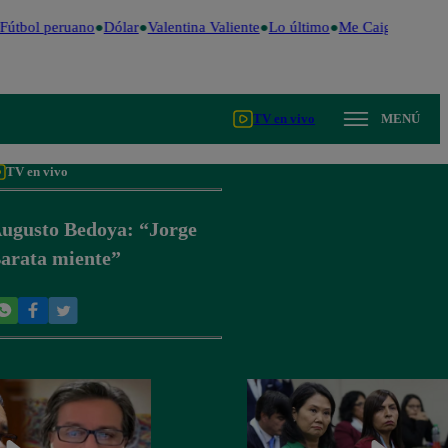
Fútbol peruano
Dólar
Valentina Valiente
Lo último
Me Caigo de Risa
TV en vivo
MENÚ
TV en vivo
ugusto Bedoya: “Jorge
arata miente”