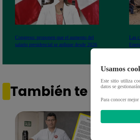
Congreso: proponen que el aumento del
Las c
salario presidencial se aplique desde 2026
Energ
Usamos cook
Este sitio utiliza c
También te puede i
datos se gestionará
Para conocer mejor 