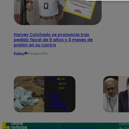
Harvey Colchado se pronuncia tras
pedido fiscal de 9 años y 4 meses de
prisión en su contra
Política
06 de agosto 2026
Lima
05 de
agosto
2026
Nuevo
video
respalda
versión de
empresario
que abatió
a
delincuente
Teléf
e hirió a
Política
Te ayudo
Política de privacidad
Av. Sa