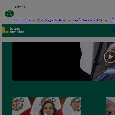
Temas
Lo último
Me Caigo de Risa
Perú Decide 2026
Fút
Po