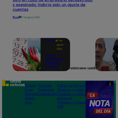
y asesinado: Habría sido un ajuste de
cuentas
Perú
07 de agosto 2026
Política
07 de
agosto
2026
Nuevo
anuncio del
Gobierno
sobre los
Encuéntranos también en
feriados:
¿Ya no
serán
movidos a
Teléfono: 219
X
los viernes?
Política
Te ayudo
Política de privacidad
1000
Lima
Tendencias
Términos y condiciones
Av. San
Deportes
Espectáculos
Términos y condiciones
Felipe 968
Mundo
aplicación
Jesús María
Perú
Términos y Condiciones
APP