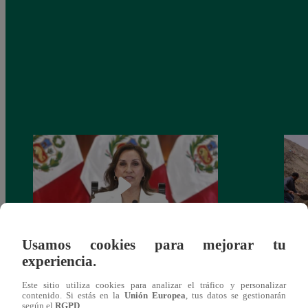
Usamos cookies para mejorar tu
experiencia.
Congreso: proponen que el aumento del
Las c
salario presidencial se aplique desde 2026
Energ
Este sitio utiliza cookies para analizar el tráfico y personalizar
contenido. Si estás en la
Unión Europea
, tus datos se gestionarán
según el
RGPD
.