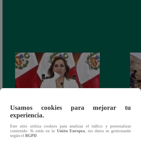
Usamos cookies para mejorar tu
Congreso: proponen que el aumento del
Las c
experiencia.
salario presidencial se aplique desde 2026
Energ
Este sitio utiliza cookies para analizar el tráfico y personalizar
contenido. Si estás en la
Unión Europea
, tus datos se gestionarán
según el
RGPD
.