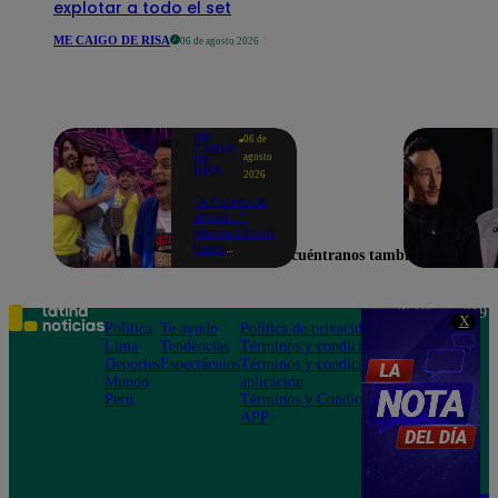
explotar a todo el set
ME CAIGO DE RISA
06 de agosto 2026
ME
06 de
CAIGO
agosto
DE
RISA
2026
"A Peláez le
dicen...":
Manuel Gold
hace
Encuéntranos también en
explotar de
risa a Julio
Díaz antes
de contar el
Teléfono: 219
X
chiste
Política
Te ayudo
Política de privacidad
1000
Lima
Tendencias
Términos y condiciones
Av. San
Deportes
Espectáculos
Términos y condiciones
Felipe 968
Mundo
aplicación
Jesús María
Perú
Términos y Condiciones
APP