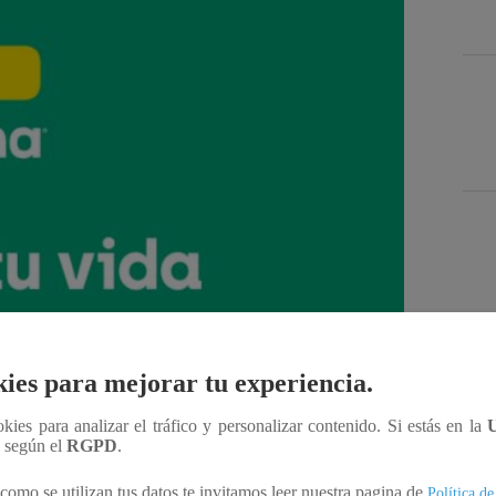
Des
ies para mejorar tu experiencia.
Compartir
ookies para analizar el tráfico y personalizar contenido. Si estás en la
n según el
RGPD
.
como se utilizan tus datos te invitamos leer nuestra pagina de
Política de