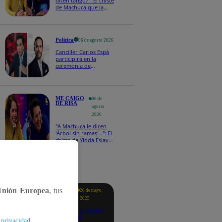
dicen tango?": El chiste
de Machuca que la
hizo reaccionar así en
Me caigo de risa
Política
06 de agosto 2026
Canciller Carlos Espá
participirá en la
ceremonia de
posesión presidencial
de Abelardo de la
Espriella en Colombia
ME CAIGO
06 de
DE RISA
agosto
2026
"A Machuca le dicen
'Árbol sin ramas'...": El
chiste de Yiddá Eslava
que hizo explotar de
risa a todos
tacados
Unión Europea
, tus
Te
26 de mayo
ayudo
2025
Revisa si tienes
deudas
.
 privacidad