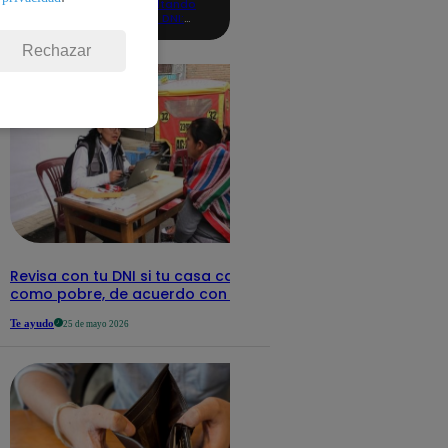
consultando
con tu DNI:
aquí los
detalles
Rechazar
Revisa con tu DNI si tu casa califica
como pobre, de acuerdo con el Sisfoh
Te ayudo
25 de mayo 2026