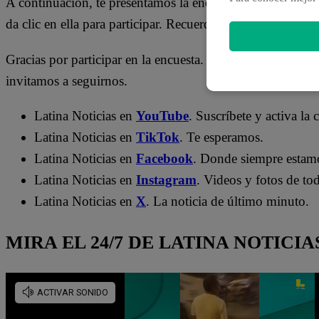
A continuación, te presentamos la encuesta de Latina Not
da clic en ella para participar. Recuerda que solo puedes 
Gracias por participar en la encuesta. A continuación, te p
invitamos a seguirnos.
Latina Noticias en
YouTube
. Suscríbete y activa la
Latina Noticias en
TikTok
. Te esperamos.
Latina Noticias en
Facebook
. Donde siempre estam
Latina Noticias en
Instagram
. Videos y fotos de tod
Latina Noticias en
X
. La noticia de último minuto.
MIRA EL 24/7 DE LATINA NOTICIA