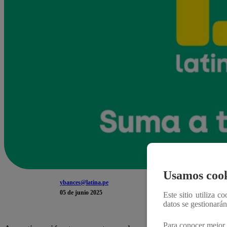
Usamos cook
ybances@latina.pe
05 de junio 2025
Este sitio utiliza c
datos se gestionará
Para conocer mejor 