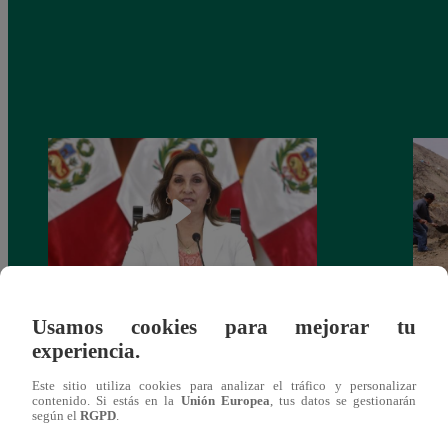
Usamos cookies para mejorar tu
Congreso: proponen que el aumento del
Las c
experiencia.
salario presidencial se aplique desde 2026
Energ
Este sitio utiliza cookies para analizar el tráfico y personalizar
contenido. Si estás en la
Unión Europea
, tus datos se gestionarán
según el
RGPD
.