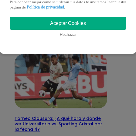
Para conocer mejor como se utilizan tus datos te invitamos leer nuestra
Política de privacidad
pagina de
.
También te puede
Aceptar Cookies
interesar
Rechazar
Torneo Clausura: ¿A qué hora y dónde
ver Universitario vs. Sporting Cristal por
la fecha 4?