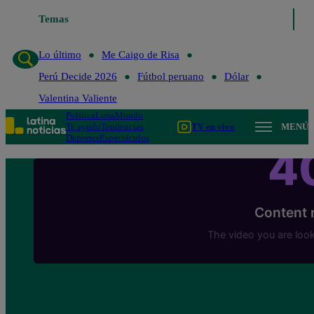
Temas
Lo último
Me Caigo de Ris
Lo último
Me Caigo de Risa
Perú Decide 2026
Fútbol peruano
Dólar
Valentina Valiente
Política
Lima
Mundo
Te ayudo
Tendencias
TV en vivo
MENÚ
Deportes
Espectáculos