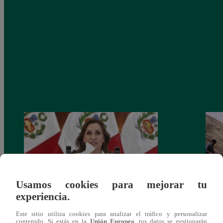
Usamos cookies para mejorar tu
experiencia.
Congreso: proponen que el aumento del
Las c
Este sitio utiliza cookies para analizar el tráfico y personalizar
salario presidencial se aplique desde 2026
Energ
contenido. Si estás en la
Unión Europea
, tus datos se gestionarán