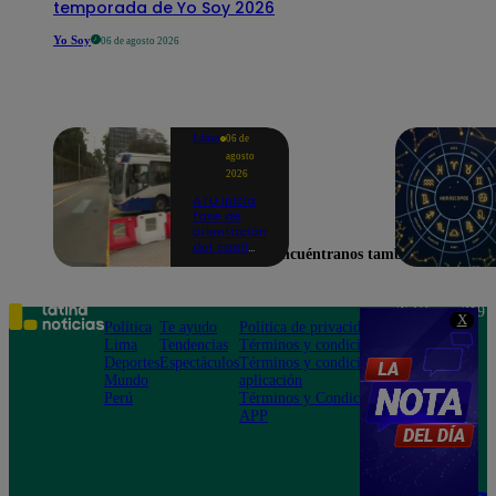
temporada de Yo Soy 2026
Yo Soy
06 de agosto 2026
Lima
06 de
agosto
2026
ATU inicia
fase de
orientación
del carril
Encuéntranos también en
exclusivo
para el
Corredor
Azul en la
Teléfono: 219
X
av.
Política
Te ayudo
Política de privacidad
1000
Arequipa |
Lima
Tendencias
Términos y condiciones
Av. San
VIDEO
Deportes
Espectáculos
Términos y condiciones
Felipe 968
Mundo
aplicación
Jesús María
Perú
Términos y Condiciones
APP