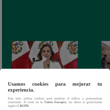
Usamos cookies para mejorar tu
Congreso: proponen que el aumento del
Las c
experiencia.
salario presidencial se aplique desde 2026
Energ
Este sitio utiliza cookies para analizar el tráfico y personalizar
contenido. Si estás en la
Unión Europea
, tus datos se gestionarán
según el
RGPD
.