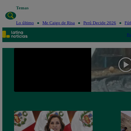
Temas
Lo último
Me Caigo de Risa
Perú Decide 2026
Fút
Po