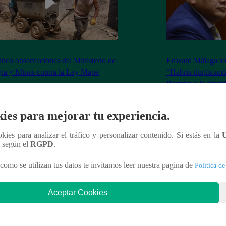
inco observaciones del Ministerio de
Edward Málaga so
ía y Minas contra la Ley Mape
“Habría duplicació
Premier o la Presi
ies para mejorar tu experiencia.
ookies para analizar el tráfico y personalizar contenido. Si estás en la
nteresar
n según el
RGPD
.
como se utilizan tus datos te invitamos leer nuestra pagina de
Política de
Aceptar Cookies