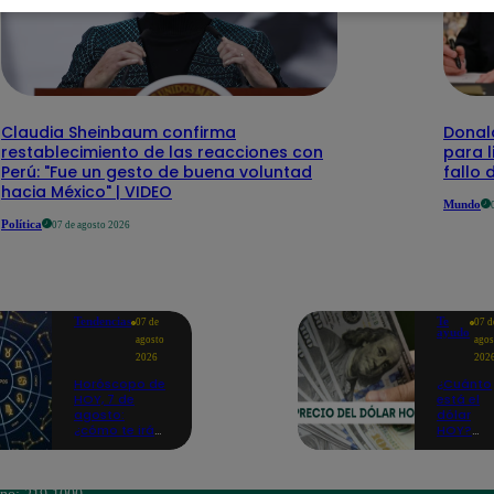
Claudia Sheinbaum confirma
Donal
restablecimiento de las reacciones con
para l
Perú: "Fue un gesto de buena voluntad
fallo
hacia México" | VIDEO
Mundo
Política
07 de agosto 2026
Tendencias
Te
07 de
07 d
ayudo
agosto
agos
2026
202
Horóscopo de
¿Cuánto
HOY, 7 de
está el
agosto:
dólar
¿cómo te irá
HOY?
en el amor y
Precio,
trabajo, según
compra 
la IA?
venta pa
este