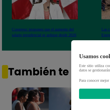
Congreso: proponen que el aumento del
Las c
salario presidencial se aplique desde 2026
Energ
Usamos cook
Este sitio utiliza c
También te puede i
datos se gestionará
Para conocer mejor 