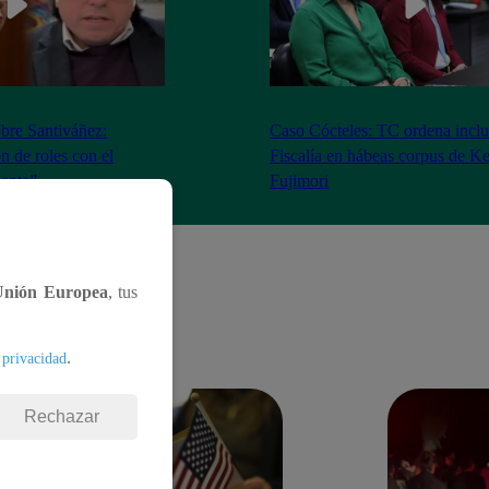
bre Santiváñez:
Caso Cócteles: TC ordena inclu
n de roles con el
Fiscalía en hábeas corpus de K
denta”
Fujimori
Unión Europea
, tus
.
 privacidad
Rechazar