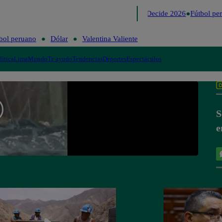
Lo último
Me Caigo de Risa
Perú Decide 2026
Fútbol per
bol peruano
Dólar
Valentina Valiente
lítica
Lima
Mundo
Te ayudo
Tendencias
Deportes
Espectáculos
S
e