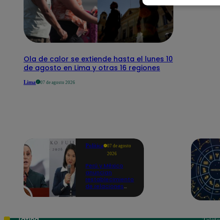
Ola de calor se extiende hasta el lunes 10
de agosto en Lima y otras 16 regiones
Lima
07 de agosto 2026
Política
07 de agosto
2026
Perú y México
anuncian
restablecimiento
de relaciones
diplomáticas
tras
salvoconducto a
Betssy Chávez