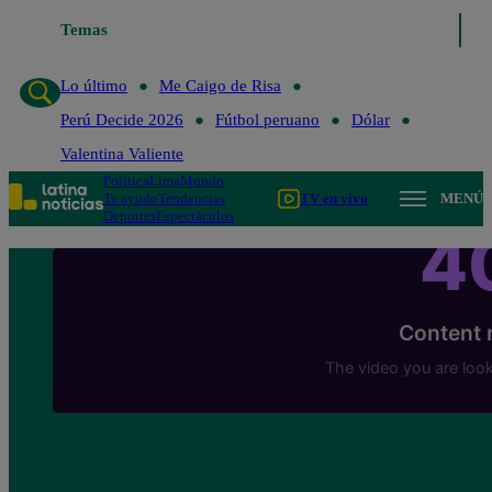
Temas
Lo último
Me Caigo de R
Lo último
Me Caigo de Risa
Perú Decide 2026
Fútbol peruano
Dólar
Valentina Valiente
Política
Lima
Mundo
Te ayudo
Tendencias
TV en vivo
MENÚ
Deportes
Espectáculos