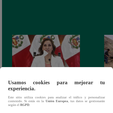
Usamos cookies para mejorar tu
Congreso: proponen que el aumento del
Las c
experiencia.
salario presidencial se aplique desde 2026
Energ
Este sitio utiliza cookies para analizar el tráfico y personalizar
contenido. Si estás en la
Unión Europea
, tus datos se gestionarán
según el
RGPD
.