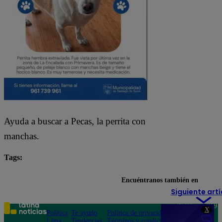
Ayuda a buscar a Pecas, la perrita con
manchas.
Tags:
Lo último
mascotas
perritos
San Borja
Encuéntranos también en
Siguiente artí
Teléfono: 219
X
Política
Te ayudo
Política de privacidad
1000
Lima
Tendencias
Términos y condiciones
Av. San