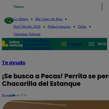
Temas
Lo último
Me Caigo de
Lo último
Me Caigo de Risa
Perú Decide 2026
Fútbol peruano
Dólar
Valentina Valiente
Política
Lima
Mundo
Te ayudo
Tendencias
TV en vivo
MENÚ
Deportes
Espectáculos
Te ayudo
¡Se busca a Pecas! Perrita se pe
Chacarilla del Estanque
Te ayudo
a las 17:54