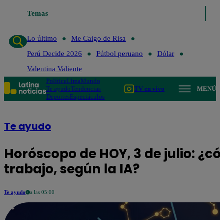
Temas
Lo último
Me Caigo de Risa
Perú Deci
Lo último
Me Caigo de Risa
Perú Decide 2026
Fútbol peruano
Dólar
Valentina Valiente
Política
Lima
Mundo
Te ayudo
Tendencias
TV en vivo
MENÚ
Deportes
Espectáculos
Te ayudo
Horóscopo de HOY, 3 de julio: ¿c
trabajo, según la IA?
Te ayudo
a las 05:00