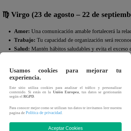
♍ Virgo (23 de agosto – 22 de septiemb
Amor:
Una comunicación amable fortalecerá la relac
Trabajo:
Tu capacidad de organización será recono
Salud:
Mantén hábitos saludables y evita el exceso 
Usamos cookies para mejorar tu
experiencia.
Este sitio utiliza cookies para analizar el tráfico y personalizar
contenido. Si estás en la
Unión Europea
, tus datos se gestionarán
según el
RGPD
.
Para conocer mejor como se utilizan tus datos te invitamos leer nuestra
Política de privacidad
pagina de
.
Aceptar Cookies