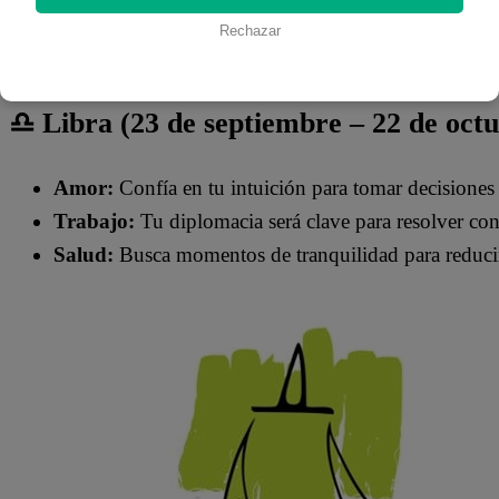
Rechazar
♎ Libra (23 de septiembre – 22 de oct
Amor:
Confía en tu intuición para tomar decisiones 
Trabajo:
Tu diplomacia será clave para resolver conf
Salud:
Busca momentos de tranquilidad para reducir 