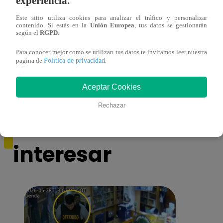
experiencia.
Este sitio utiliza cookies para analizar el tráfico y personalizar
contenido. Si estás en la
Unión Europea
, tus datos se gestionarán
según el
RGPD
.
Horóscopo de HOY, 7 de mayo: ¿cómo te
Lione
irá en el amor y trabajo, según la IA?
con ‘
Para conocer mejor como se utilizan tus datos te invitamos leer nuestra
VID
Política de privacidad
pagina de
.
Aceptar Cookies
Rechazar
También te puede
interesar