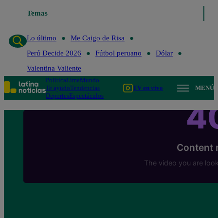
Temas
Lo último
Me Caigo de Risa
Perú Decide 202
Lo último
Me Caigo de Risa
Perú Decide 2026
Fútbol peruano
Dólar
Valentina Valiente
Política
Lima
Mundo
Te ayudo
Tendencias
TV en vivo
MENÚ
Deportes
Espectáculos