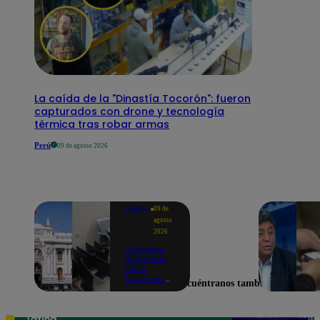
La caída de la "Dinastía Tocorón": fueron
capturados con drone y tecnología
térmica tras robar armas
Perú
09 de agosto 2026
Política
09 de
agosto
2026
Congreso
bicameral
inicia
funciones
Encuéntranos también en
en medio de
denuncias
por oficinas
precarias y