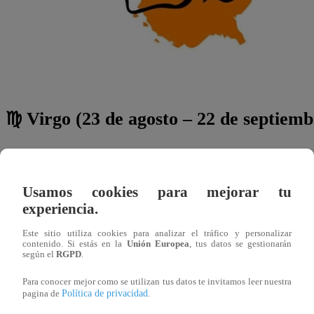
♍ Virgo (23 de agosto – 22 de septiemb
Amor:
La paciencia y la comprensión ayudarán a res
Salud:
No ignores pequeñas molestias; atenderlas a 
Usamos cookies para mejorar tu
Trabajo:
La organización será tu mayor fortaleza pa
experiencia.
Este sitio utiliza cookies para analizar el tráfico y personalizar
contenido. Si estás en la
Unión Europea
, tus datos se gestionarán
según el
RGPD
.
Para conocer mejor como se utilizan tus datos te invitamos leer nuestra
Política de privacidad
pagina de
.