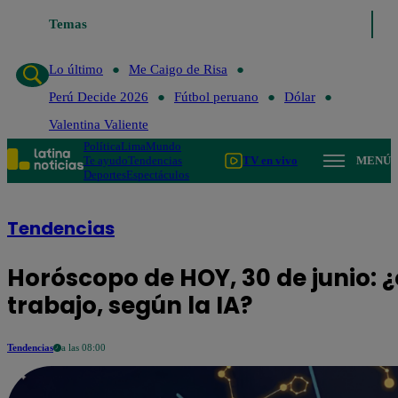
Temas
L
Lo último
Me Caigo de Risa
Perú Decide 2026
Fútbol peruano
Dólar
Valentina Valiente
Política
Lima
Mundo
Te ayudo
Tendencias
TV en vivo
MENÚ
Deportes
Espectáculos
Tendencias
Horóscopo de HOY, 30 de junio: ¿
trabajo, según la IA?
Tendencias
a las 08:00