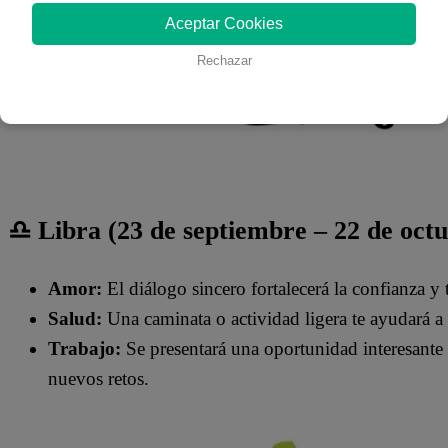
Aceptar Cookies
Rechazar
♎ Libra (23 de septiembre – 22 de oct
Amor:
El diálogo sincero fortalecerá la confianza y
Salud:
Una caminata o actividad ligera te ayudará a 
Trabajo:
Se presentará una oportunidad interesante
nuevos retos.