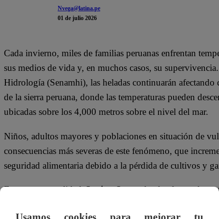
Nvega@latina.pe
01 de julio 2026
Cada invierno, miles de familias peruanas enfrentan temp
sus medios de vida y, en muchos casos, su supervivencia
Hidrología (Senamhi), las heladas continuarán afectando 
de la sierra peruana, donde las temperaturas pueden desce
ubicadas sobre los 4,000 metros sobre el nivel del mar.
Niños, adultos mayores y poblaciones en situación de vul
consecuencias más severas de este fenómeno, que increment
seguridad alimentaria debido a la pérdida de cultivos y g
Frente a esta realidad,
Latina Suma
, la plataforma de so
Televisión,
Perú Pendiente
y
Nastizol Antigripal de L
Usamos cookies para mejorar tu
consecutivo, la campaña solidaria
“Contra el frío y las