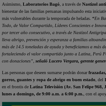
Asimismo,
Laboratorios Bagó
, a través de
Nastizol ant
bienestar de las familias peruanas impulsando esta iniciati
más vulnerables durante la temporada de heladas.
“
En Ba
Todo, de Valor Compartido, Líderes Conscientes e Innov
por tercer año consecutivo, a través de Nastizol Antigr
lleva abrigo, prevención y esperanza a familias altoandi
más de 14.5 toneladas de ayuda y beneficiamos a más de
fortaleciendo el valor compartido junto a Latina, Perú 
con donaciones”,
señaló Lucero Vergara, gerente gener
Las personas que deseen sumarse podrán donar
frazadas
gorros, guantes y ropa de abrigo en buen estado
, del
en el frontis de
Latina Televisión (Av. San Felipe 968, 
lunes a domingo, de 9:00 a.m. a 6:00 p.m.
, con el apo