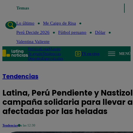
Lo último
Temas
Me Caigo de Risa
Perú Decide 2026
Fútbol peruano
Dó
Lo último
Me Caigo de Risa
Perú Decide 2026
Fútbol peruano
Dólar
Valentina Valiente
Política
Lima
Mundo
Te ayudo
Tendencias
TV en vivo
MENÚ
Deportes
Espectáculos
Tendencias
Latina, Perú Pendiente y Nastizol
campaña solidaria para llevar a
afectadas por las heladas
Tendencias
a las 12:30