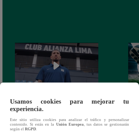
Usamos cookies para mejorar tu
Alianza Lima: así anunció a Sergio Peña
Parti
experiencia.
como nuevo fichaje para el Torneo
prog
Clausura 2025
Este sitio utiliza cookies para analizar el tráfico y personalizar
contenido. Si estás en la
Unión Europea
, tus datos se gestionarán
según el
RGPD
.