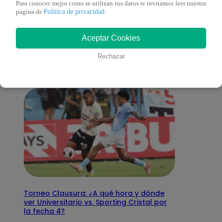
Para conocer mejor como se utilizan tus datos te invitamos leer nuestra
Política de privacidad
pagina de
.
También te puede
Aceptar Cookies
interesar
Rechazar
Torneo Clausura: ¿A qué hora y dónde
ver Universitario vs. Sporting Cristal por
la fecha 4?