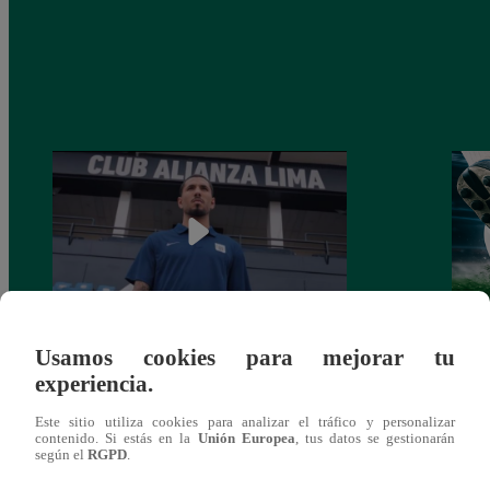
Usamos cookies para mejorar tu
Alianza Lima: así anunció a Sergio Peña
Parti
experiencia.
como nuevo fichaje para el Torneo
prog
Clausura 2025
Este sitio utiliza cookies para analizar el tráfico y personalizar
contenido. Si estás en la
Unión Europea
, tus datos se gestionarán
según el
RGPD
.