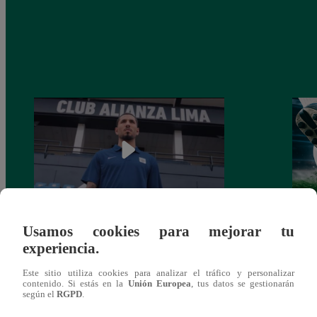
Usamos cookies para mejorar tu
Alianza Lima: así anunció a Sergio Peña
Parti
experiencia.
como nuevo fichaje para el Torneo
prog
Clausura 2025
Este sitio utiliza cookies para analizar el tráfico y personalizar
contenido. Si estás en la
Unión Europea
, tus datos se gestionarán
según el
RGPD
.