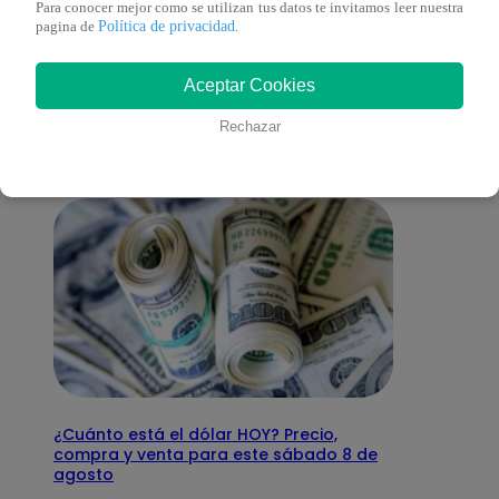
Para conocer mejor como se utilizan tus datos te invitamos leer nuestra
Política de privacidad
pagina de
.
También te puede
Aceptar Cookies
interesar
Rechazar
¿Cuánto está el dólar HOY? Precio,
compra y venta para este sábado 8 de
agosto