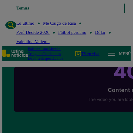
Temas
Lo último
Me Caigo de Risa
Perú Decide 20
Lo último
Me Caigo de Risa
Perú Decide 2026
Fútbol peruano
Dólar
Valentina Valiente
Política
Lima
Mundo
Te ayudo
Tendencias
TV en vivo
MENÚ
Deportes
Espectáculos