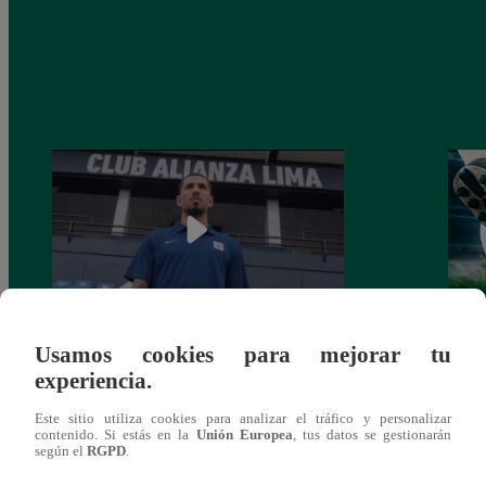
Usamos cookies para mejorar tu
Alianza Lima: así anunció a Sergio Peña
Parti
experiencia.
como nuevo fichaje para el Torneo
prog
Clausura 2025
Este sitio utiliza cookies para analizar el tráfico y personalizar
contenido. Si estás en la
Unión Europea
, tus datos se gestionarán
según el
RGPD
.