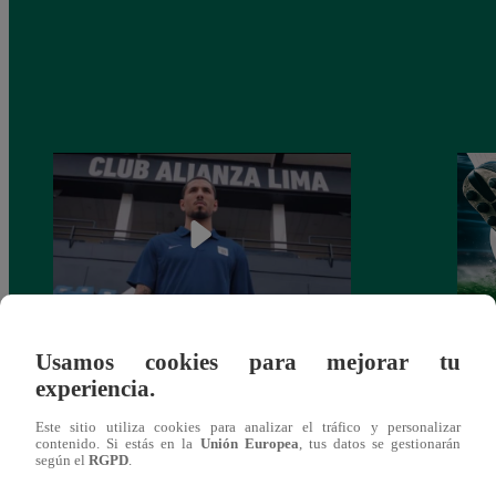
Usamos cookies para mejorar tu
Alianza Lima: así anunció a Sergio Peña
Parti
experiencia.
como nuevo fichaje para el Torneo
prog
Clausura 2025
Este sitio utiliza cookies para analizar el tráfico y personalizar
contenido. Si estás en la
Unión Europea
, tus datos se gestionarán
según el
RGPD
.