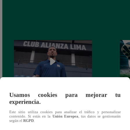
Usamos cookies para mejorar tu
Alianza Lima: así anunció a Sergio Peña
Parti
experiencia.
como nuevo fichaje para el Torneo
prog
Clausura 2025
Este sitio utiliza cookies para analizar el tráfico y personalizar
contenido. Si estás en la
Unión Europea
, tus datos se gestionarán
según el
RGPD
.