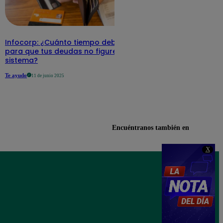
Infocorp: ¿Cuánto tiempo debe pasar
para que tus deudas no figuren en su
sistema?
Te ayudo
11 de junio 2025
Encuéntranos también en
X