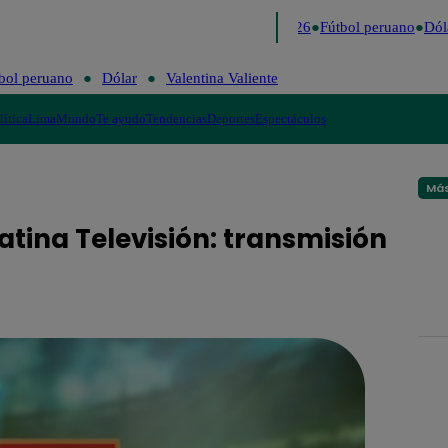
Lo último
Me Caigo de Risa
Perú Decide 2026
Fútbol peruano
Dóla
bol peruano
Dólar
Valentina Valiente
lítica
Lima
Mundo
Te ayudo
Tendencias
Deportes
Espectáculos
Más
atina Televisión: transmisión