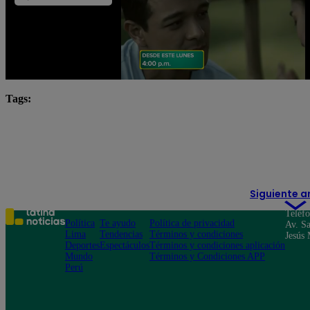
Tags:
Brasil vs Paraguay
Brasil vs Paraguay en vivo
L
Latina Televisión en vivo
Mira Brasil vs Paraguay en v
Transmisión del Brasil vs Paraguay
Siguiente a
Teléf
Política
Te ayudo
Política de privacidad
Av. Sa
Lima
Tendencias
Términos y condiciones
Jesús 
Deportes
Espectáculos
Términos y condiciones aplicación
Mundo
Términos y Condiciones APP
Perú