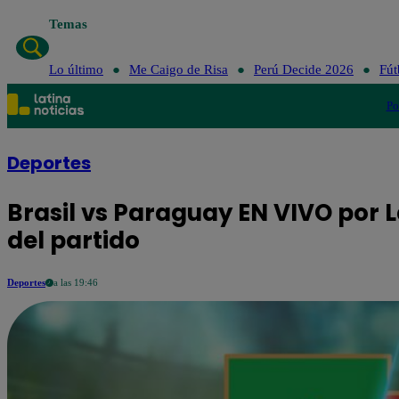
Temas
Lo último
Me Caigo de Risa
Perú Decide 2026
Fút
Po
Deportes
Brasil vs Paraguay EN VIVO por L
del partido
Deportes
a las 19:46