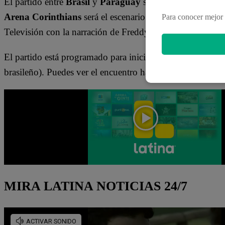
El partido entre
Brasil
y
Paraguay
se juega este martes 
Arena Corinthians
será el escenario del encuentro. Dich
Para conocer mejor 
Televisión con la narración de Freddy Cora y los comenta
El partido está programado para iniciar a las 7:45 de la n
brasileño). Puedes ver el encuentro haciendo
CLICK AQ
MIRA LATINA NOTICIAS 24/7