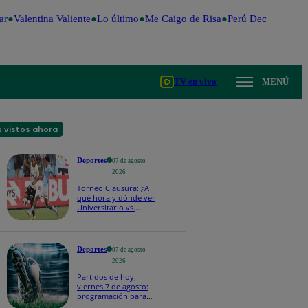
r
Valentina Valiente
Lo último
Me Caigo de Risa
Perú Decide 2026
TV en vivo
MENÚ
 vistos ahora
Deportes
07 de agosto
2026
Torneo Clausura: ¿A
qué hora y dónde ver
Universitario vs.
Sporting Cristal por la
fecha 4?
Deportes
07 de agosto
2026
Partidos de hoy,
viernes 7 de agosto:
programación para
ver fútbol EN VIVO