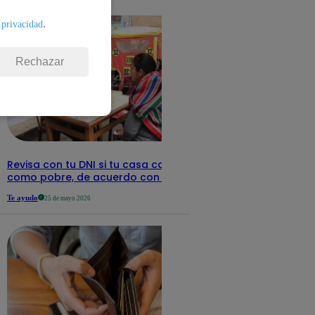
detalles
.
 privacidad
Rechazar
Revisa con tu DNI si tu casa califica
como pobre, de acuerdo con el Sisfoh
Te ayudo
25 de mayo 2026