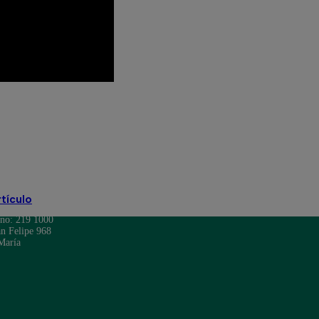
atina en vivo
Latina Televisión
ivo
Mira el Brasil vs Paraguay
rtículo
ono: 219 1000
n Felipe 968
María