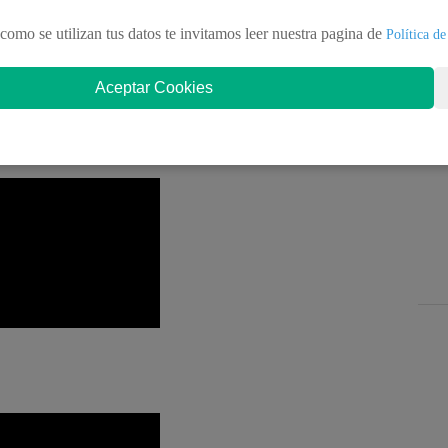
10 de junio en Sa
o P
aulo, pues el
Neo Química
o juego podrás verlos por las pantallas de Latina
como se utilizan tus datos te invitamos leer nuestra pagina de
Política de
rios de Coki Gonzáles y Sergio Ibarra.
Aceptar Cookies
oche (horario peruano) y 9:45 de la noche (horario
UÍ
.