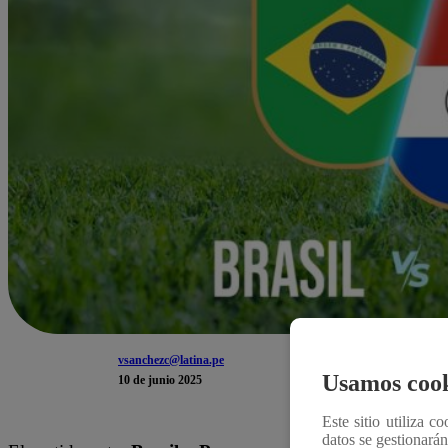
vsanchezc@latina.pe
Usamos cook
10 de junio 2025
Este sitio utiliza c
datos se gestionará