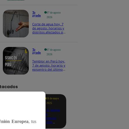
Te
07 de agosto
ayudo
2026
Corte de agua hoy, 7
de agosto: horarios y
distritos afectados sin
el servicio de Sedapal
Te
07 de agosto
ayudo
2026
Temblor en Perú hoy,
7 de agosto: horario y
epicentro del último
sismo, según IGP
tacados
Te
26 de mayo
ayudo
2025
Revisa si tienes
deudas
consultando
Unión Europea
, tus
con tu DNI:
aquí los