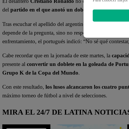
El delantero
Cristiano Ronaldo
no ocultó su
incomodid
del
partido en el que anotó un doblete por la Copa d
Tras escuchar el apellido del argentino,
CR7 se negó a se
depende de la pregunta, sino no respondo”, remarcó. Tra
enfrentamiento, el portugués indicó: “No sé qué contestar
Cabe recordar que en la jornada de este martes, la
capaci
presente al
convertir un doblete en la goleada de Port
Grupo K de la Copa del Mundo
.
Con este resultado,
los lusos alcancaron los cuatro pun
máximo torneo de fútbol a nivel de selecciones.
MIRA EL 24/7 DE LATINA NOTICIA