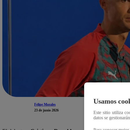
Usamos cook
Felipe Morales
23 de junio 2026
Este sitio utiliza c
datos se gestionará
Para conocer mejor 