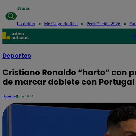
Temas
Lo último
Me C
Lo último
Me Caigo de Risa
Perú Decide 2026
Fút
Po
Deportes
Cristiano Ronaldo “harto” con p
de marcar doblete con Portugal
Deportes
a las 19:44