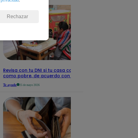
Rechazar
Revisa con tu DNI si tu casa califica
como pobre, de acuerdo con el Sisfoh
Te ayudo
25 de mayo 2026