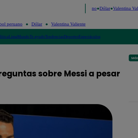
aigo de Risa
Perú Decide 2026
Fútbol peruano
Dólar
Valentina Vali
bol peruano
Dólar
Valentina Valiente
lítica
Lima
Mundo
Te ayudo
Tendencias
Deportes
Espectáculos
Más
reguntas sobre Messi a pesar