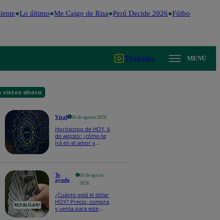
ente
Lo último
Me Caigo de Risa
Perú Decide 2026
Fútbol peruano
TV en vivo
MENÚ
 vistos ahora
Viral
06 de agosto 2026
Horóscopo de HOY, 6
de agosto: ¿cómo te
irá en el amor y
trabajo, según la IA?
Te
06 de agosto
ayudo
2026
¿Cuánto está el dólar
HOY? Precio, compra
y venta para este
jueves 6 de agosto