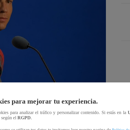
Des
ies para mejorar tu experiencia.
Compartir
ookies para analizar el tráfico y personalizar contenido. Si estás en la
n según el
RGPD
.
como se utilizan tus datos te invitamos leer nuestra pagina de
Política de