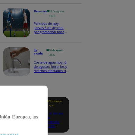
Deportes
06 de agosto
2026
Partidos de hoy,
jueves 6 de agosto:
programación para
ver fútbol EN VIVO
Te
06 de agosto
ayudo
2026
Corte de agua hoy, 6
de agosto: horarios y
distritos afectados sin
el servicio de Sedapal
tacados
Te
26 de mayo
ayudo
2025
Revisa si tienes
Unión Europea
, tus
deudas
consultando
con tu DNI:
aquí los
detalles
.
 privacidad