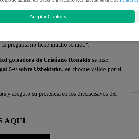
ad cuando le mencionaron a Lionel Messi
al final
el Mundo
.
Aceptar Cookies
guir conversando con el periodista
: “Todo
s una segunda mención a ‘La Pulga’ y un posible
, la pregunta no tiene mucho sentido”.
dad goleadora de Cristiano Ronaldo
se hizo
ugal 5-0 sobre Uzbekistán
, en choque válido por el
tos
y aseguró su presencia en los dieciseisavos del
S AQUÍ