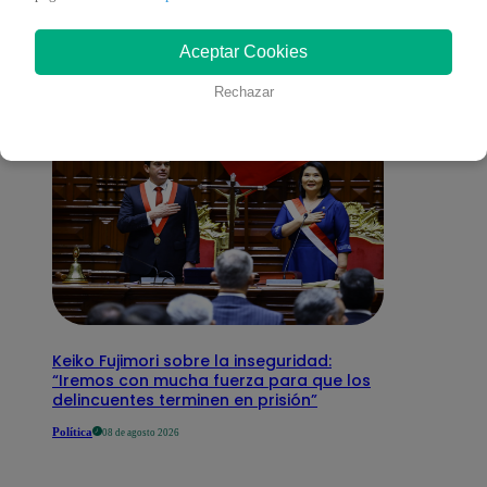
interesar
Aceptar Cookies
Rechazar
Keiko Fujimori sobre la inseguridad:
“Iremos con mucha fuerza para que los
delincuentes terminen en prisión”
Política
08 de agosto 2026