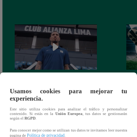
Alianza Lima: así anunció a Sergio Peña
Parti
como nuevo fichaje para el Torneo
prog
Usamos cookies para mejorar tu
Clausura 2025
experiencia.
Este sitio utiliza cookies para analizar el tráfico y personalizar
contenido. Si estás en la
Unión Europea
, tus datos se gestionarán
según el
RGPD
.
También te puede
Para conocer mejor como se utilizan tus datos te invitamos leer nuestra
Política de privacidad
pagina de
.