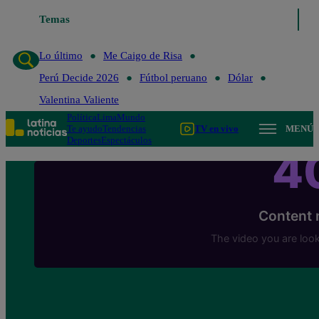
Temas
Lo último
Me Caigo de Ri
Lo último
Me Caigo de Risa
Perú Decide 2026
Fútbol peruano
Dólar
Valentina Valiente
Política
Lima
Mundo
Te ayudo
Tendencias
TV en vivo
MENÚ
Deportes
Espectáculos