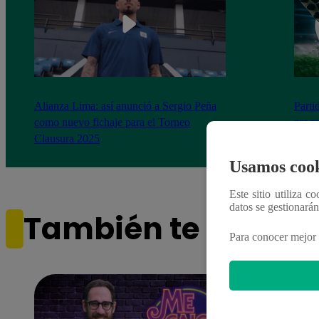
Alianza Lima: así anunció a Sergio Peña
Parti
como nuevo fichaje para el Torneo
prog
Clausura 2025
Usamos cook
Este sitio utiliza c
datos se gestionará
También te puede i
Para conocer mejor 