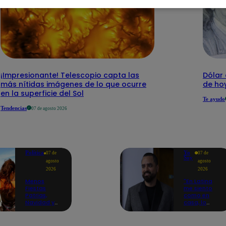
¡Impresionante! Telescopio capta las
Dólar 
más nítidas imágenes de lo que ocurre
de ho
en la superficie del Sol
Te ayudo
Tendencias
07 de agosto 2026
Política
Yo
07 de
07 de
Soy
agosto
agosto
2026
2026
Menos
"En Latina
Fiestas
me siento
Patrias,
como en
Navidad y
casa, lo
Año Nuevo:
extrañaba":
ministro de
Franco
Economía
Cabrera