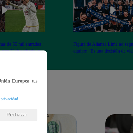
más de 55 mil entradas
Figura de Alianza Lima no segui
 para Universitario vs
equipo: “Es una decisión de vi
Unión Europea
, tus
.
 privacidad
Rechazar