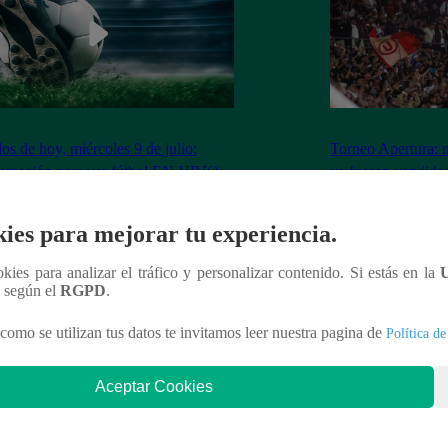
dos de hoy, miércoles 9 de julio:
Torneo Apertura: 
ramación para ver fútbol EN VIVO
ya fueron vendidas
Los Chankas
ies para mejorar tu experiencia.
ookies para analizar el tráfico y personalizar contenido. Si estás en la
n según el
RGPD
.
nteresar
como se utilizan tus datos te invitamos leer nuestra pagina de
Política de
Aceptar Cookies