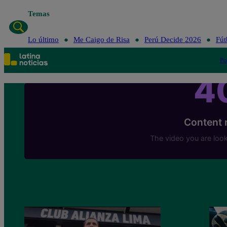
Temas
Lo último
Me Caigo de Risa
Perú Decide 2026
Fút
Po