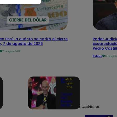
en Perú: a cuánto se cotizó el cierre
Poder Judici
y, 7 de agosto de 2026
excarcelaci
Pedro Castil
07 de agosto 2026
Política
07 de agost
Yo
07 de
Soy
agosto
2026
"Soy su
fan":
Ricardo
Morán
Encuéntranos también en
celebra
la
llegada