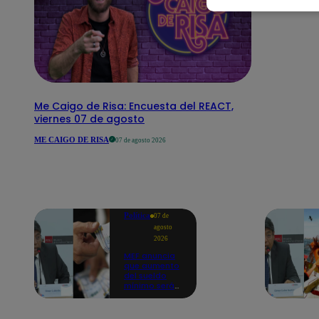
Me Caigo de Risa: Encuesta del REACT,
viernes 07 de agosto
ME CAIGO DE RISA
07 de agosto 2026
Política
07 de
agosto
2026
MEF anuncia
que aumento
del sueldo
mínimo será
en dos
etapas: "El
primero,