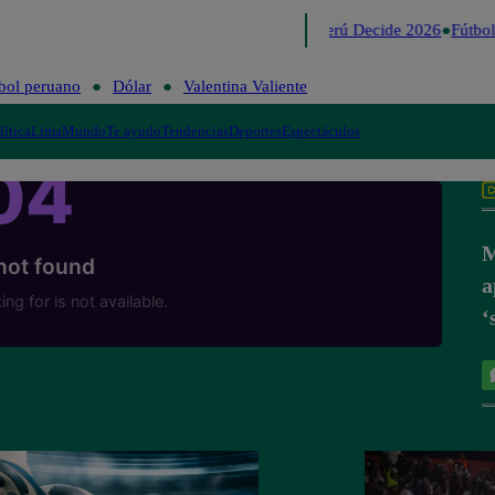
Lo último
Me Caigo de Risa
Perú Decide 2026
Fútbol
bol peruano
Dólar
Valentina Valiente
lítica
Lima
Mundo
Te ayudo
Tendencias
Deportes
Espectáculos
M
a
‘