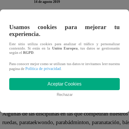
14 de agosto 2019
Los Juegos Panamericanos culminaron con gran éxito el úl
Usamos cookies para mejorar tu
para el inicio de los Juegos Parapanamericanos, otra cita 
experiencia.
este evento también hay una expectativa importante por los
Este sitio utiliza cookies para analizar el tráfico y personalizar
diversas disciplinas.
contenido. Si estás en la
Unión Europea
, tus datos se gestionarán
según el
RGPD
.
Para conocer mejor como se utilizan tus datos te invitamos leer nuestra
Política de privacidad
pagina de
.
En total serán 139 paratletas peruanos en Lima 2019, qui
Aceptar Cookies
nacional tendrá 94 hombres y 45 mujeres, todos en busca 
Rechazar
Algunas de las disciplinas en las que competirán nuestros pa
ruedas, parataekwondo, parabádminton, paranatación, básqu