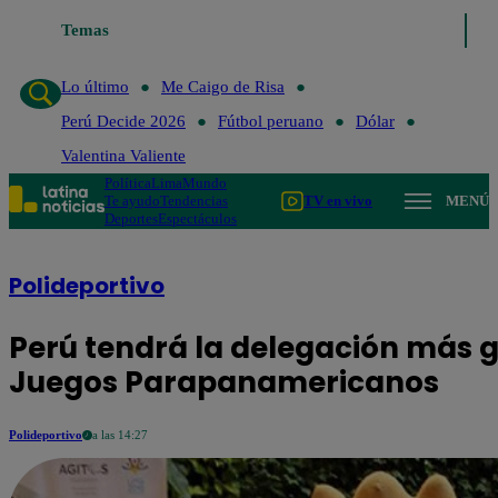
Temas
Lo último
Me Caigo de Risa
Perú Decide 2026
Fú
Lo último
Me Caigo de Risa
Perú Decide 2026
Fútbol peruano
Dólar
Valentina Valiente
Política
Lima
Mundo
Te ayudo
Tendencias
TV en vivo
MENÚ
Deportes
Espectáculos
Polideportivo
Perú tendrá la delegación más gr
Juegos Parapanamericanos
Polideportivo
a las 14:27