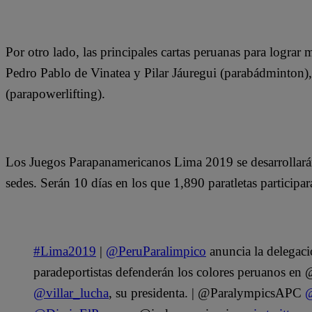
Por otro lado, las principales cartas peruanas para lograr 
Pedro Pablo de Vinatea y Pilar Jáuregui (parabádminton), 
(parapowerlifting).
Los Juegos Parapanamericanos Lima 2019 se desarrollarán
sedes. Serán 10 días en los que 1,890 paratletas participa
#Lima2019
|
@PeruParalimpico
anuncia la delegaci
paradeportistas defenderán los colores peruanos e
@villar_lucha
, su presidenta. | @ParalympicsAPC
@