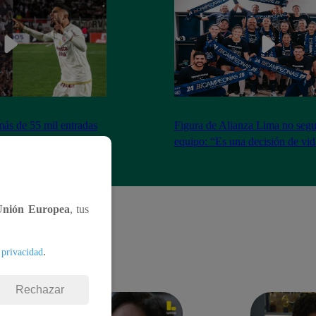
más de 55 mil entradas
Figura de Alianza Lima no segui
 para Universitario vs
equipo: “Es una decisión de vi
Unión Europea
, tus
.
 privacidad
Rechazar