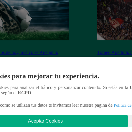
dos de hoy, miércoles 9 de julio:
Torneo Apertura: 
ramación para ver fútbol EN VIVO
ya fueron vendidas
Los Chankas
ies para mejorar tu experiencia.
ookies para analizar el tráfico y personalizar contenido. Si estás en la
n según el
RGPD
.
nteresar
como se utilizan tus datos te invitamos leer nuestra pagina de
Política de
Aceptar Cookies