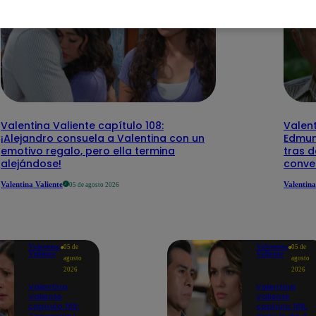
Valentina Valiente capítulo 108:
Valent
¡Alejandro consuela a Valentina con un
Edmun
emotivo regalo, pero ella termina
tras d
alejándose!
conve
Valentina Valiente
Valentina
05 de agosto 2026
Valentina
Valentina
05 de
05 de
Valiente
Valiente
agosto
agosto
2026
2026
Valentina
Valentina
Valiente
Valiente
capítulo 108:
capítulo 108: