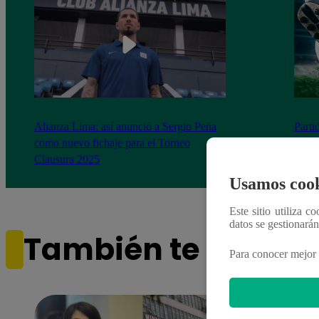
Alianza Lima: así anunció a Sergio Peña
Parti
como nuevo fichaje para el Torneo
prog
Clausura 2025
Usamos cook
Este sitio utiliza c
datos se gestionará
También te puede i
Para conocer mejor 