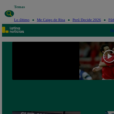
Temas
Lo último
Me Caigo de Risa
Perú Decide 2026
Fút
Po