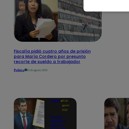
Fiscalía pidió cuatro años de prisión
para María Cordero por presunto
recorte de sueldo a trabajador
Política
05 de agosto 2026
Política
05 de
agosto
2026
Fiscalía
solicita 9
años y 4