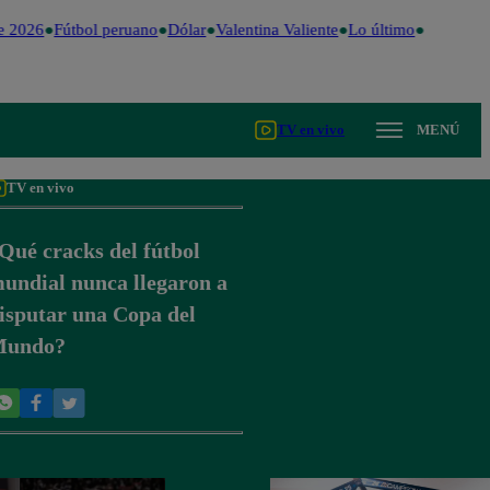
 2026
Fútbol peruano
Dólar
Valentina Valiente
Lo último
Me Caigo 
TV en vivo
MENÚ
TV en vivo
Qué cracks del fútbol
undial nunca llegaron a
isputar una Copa del
undo?