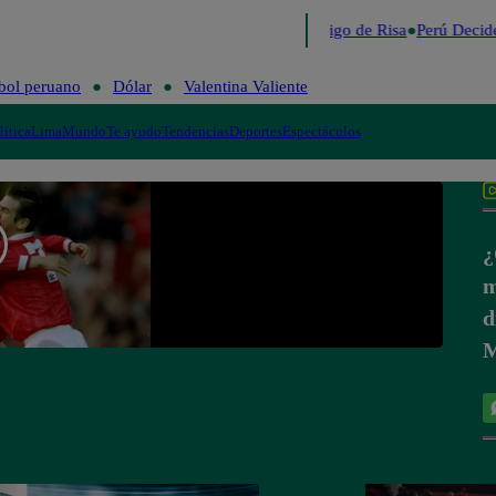
Lo último
Me Caigo de Risa
Perú Decide
bol peruano
Dólar
Valentina Valiente
lítica
Lima
Mundo
Te ayudo
Tendencias
Deportes
Espectáculos
¿
m
d
M