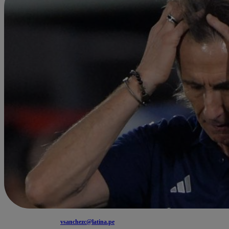
vsanchezc@latina.pe