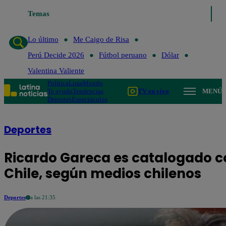
Lo último
Temas
Me Caigo de Risa
Perú Decide 2026
Fútbol peruano
Lo último
Me Caigo de Risa
Perú Decide 2026
Fútbol peruano
Dólar
Valentina Valiente
Política
Lima
Mundo
Te ayudo
Tendencias
TV en vivo
MENÚ
Deportes
Espectáculos
Deportes
Ricardo Gareca es catalogado c
Chile, según medios chilenos
Deportes
a las 21:35