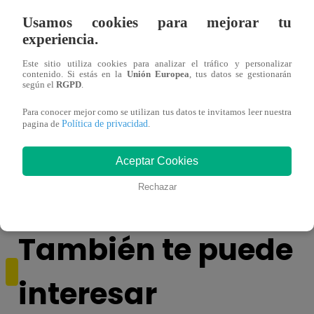
Usamos cookies para mejorar tu
experiencia.
Este sitio utiliza cookies para analizar el tráfico y personalizar
contenido. Si estás en la
Unión Europea
, tus datos se gestionarán
según el
RGPD
.
Para conocer mejor como se utilizan tus datos te invitamos leer nuestra
Política de privacidad
pagina de
.
TikTok, el nuevo aliado de los
¿Nego
emprendedores peruanos para vender en
Herna
Aceptar Cookies
vivo | VIDEO
Rechazar
También te puede
interesar