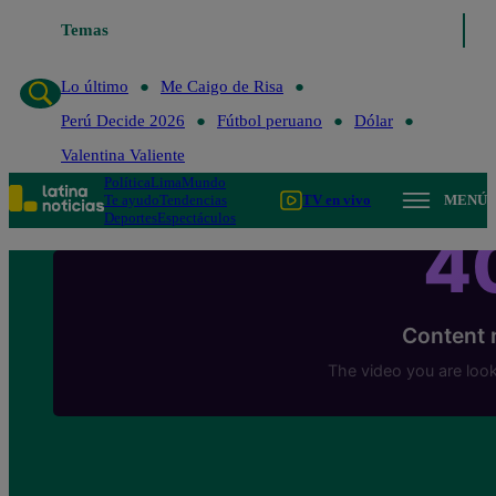
Temas
Lo último
Me Caigo de R
Lo último
Me Caigo de Risa
Perú Decide 2026
Fútbol peruano
Dólar
Valentina Valiente
Política
Lima
Mundo
Te ayudo
Tendencias
TV en vivo
MENÚ
Deportes
Espectáculos