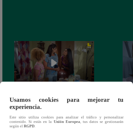
Valentina Valiente capítulo 44: Kathy y
Valen
Usamos cookies para mejorar tu
Jenny atan cabos sobre la relación entre
enfre
experiencia.
Elsa y Wilfredo!
abraz
Este sitio utiliza cookies para analizar el tráfico y personalizar
contenido. Si estás en la
Unión Europea
, tus datos se gestionarán
según el
RGPD
.