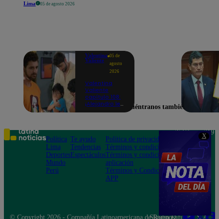
Lima
05 de agosto 2026
Valentina
05 de
Valiente
agosto
2026
Valentina
Valiente
capítulo 108:
¡Alejandro le
Encuéntranos también en
promete a
Lolo y Tony
que siempre
estará para
Teléfono: 219
X
ellos, pase lo
Política
Te ayudo
Política de privacidad
1000
que pase con
Lima
Tendencias
Términos y condiciones
Av. San
Valentina!
Deportes
Espectáculos
Términos y condiciones
Felipe 968
Mundo
aplicación
Jesús María
Perú
Términos y Condiciones
APP
© Copyright 2026 - Compañía Latinoamericana de Radio Difusión S.A.
Síguenos