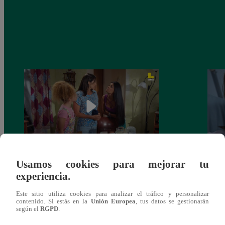
Usamos cookies para mejorar tu
Valentina Valiente capítulo 44: Kathy y
Valen
experiencia.
Jenny atan cabos sobre la relación entre
enfre
Elsa y Wilfredo!
abraz
Este sitio utiliza cookies para analizar el tráfico y personalizar
contenido. Si estás en la
Unión Europea
, tus datos se gestionarán
según el
RGPD
.