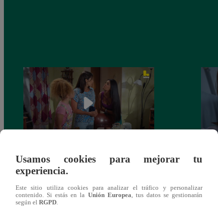
Usamos cookies para mejorar tu
Valentina Valiente capítulo 44: Kathy y
Valen
experiencia.
Jenny atan cabos sobre la relación entre
enfre
Elsa y Wilfredo!
abraz
Este sitio utiliza cookies para analizar el tráfico y personalizar
contenido. Si estás en la
Unión Europea
, tus datos se gestionarán
según el
RGPD
.