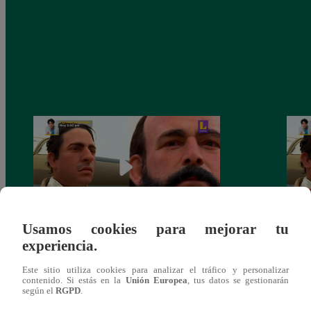
Usamos cookies para mejorar tu
experiencia.
90 Matinal – Lunes 16 de agosto del 2021
90 Ma
– Programa completo
2021
Este sitio utiliza cookies para analizar el tráfico y personalizar
contenido. Si estás en la
Unión Europea
, tus datos se gestionarán
según el
RGPD
.