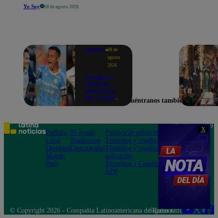
Yo Soy
08 de agosto 2026
Deportes
08 de
agosto
2026
Partidos y
tabla de
posiciones
del Torneo
Encuéntranos también en
Clausura EN
VIVO: así van
los equipos
en la fecha 4
Teléfono: 219
X
Política
Te ayudo
Política de privacidad
1000
Lima
Tendencias
Términos y condiciones
Av. San
Deportes
Espectáculos
Términos y condiciones
Felipe 968
Mundo
aplicación
Jesús María
Perú
Términos y Condiciones
APP
© Copyright 2026 - Compañía Latinoamericana de Radio Difusión S.A.
Síguenos