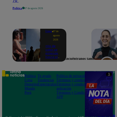
70"
Política
07 de agosto 2026
Lima
07 de
agosto
2026
Ola de
calor se
extiende
hasta el
Encuéntranos también en
lunes 10
de
agosto en
Lima y
Teléfono: 219
X
otras 16
Política
Te ayudo
Política de privacidad
1000
regiones
Lima
Tendencias
Términos y condiciones
Av. San
Deportes
Espectáculos
Términos y condiciones
Felipe 968
Mundo
aplicación
Jesús María
Perú
Términos y Condiciones
APP