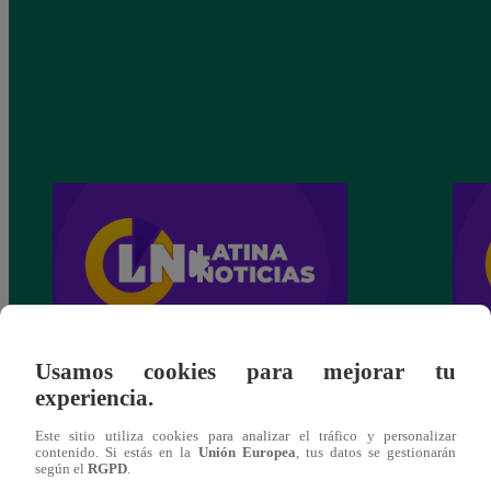
Usamos cookies para mejorar tu
Latina Noticias Mediodía – Viernes 11 de
Latin
experiencia.
febrero del 2022 – Programa completo
febre
Este sitio utiliza cookies para analizar el tráfico y personalizar
contenido. Si estás en la
Unión Europea
, tus datos se gestionarán
según el
RGPD
.