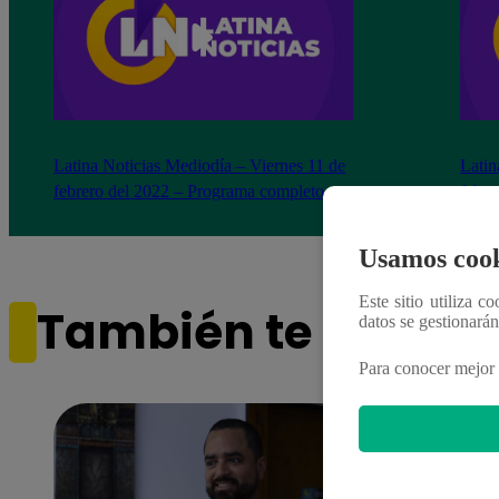
Latina Noticias Mediodía – Viernes 11 de
Latin
febrero del 2022 – Programa completo
febre
Usamos cook
Este sitio utiliza c
También te puede i
datos se gestionará
Para conocer mejor 