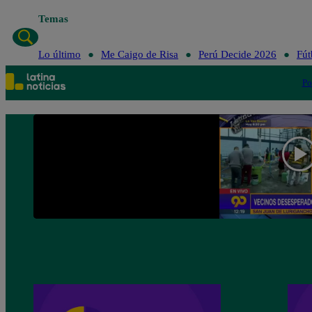
Temas
Lo último
Me Caigo de Risa
Perú Dec
Lo último
Me Caigo de Risa
Perú Decide 2026
Fút
Po