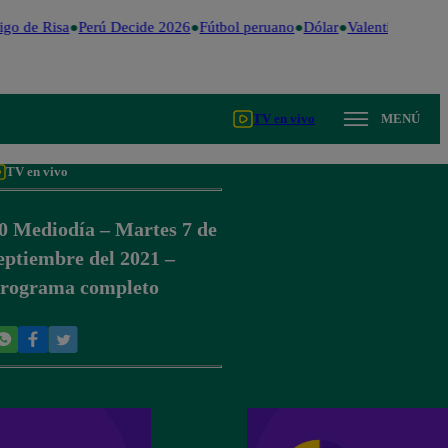
go de Risa
Perú Decide 2026
Fútbol peruano
Dólar
Valentina Valient
TV en vivo
MENÚ
TV en vivo
0 Mediodía – Martes 7 de
eptiembre del 2021 –
rograma completo