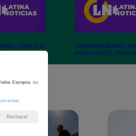
ediodía – Viernes 10 de
Latina Noticias Mediodía – Jue
1 – Programa completo
diciembre del 2021 – Programa
Unión Europea
, tus
.
 privacidad
Rechazar