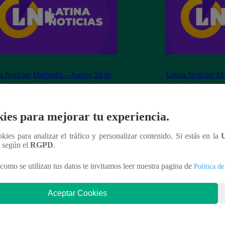
a Noticias Mediodía – Jueves 10 de
Latina Noticias M
ro del 2022 – Programa completo
diciembre del 202
ies para mejorar tu experiencia.
ookies para analizar el tráfico y personalizar contenido. Si estás en la
nteresar
n según el
RGPD
.
como se utilizan tus datos te invitamos leer nuestra pagina de
Política de
Aceptar Cookies