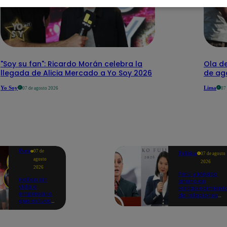
"Soy su fan": Ricardo Morán celebra la
Ola de
llegada de Alicia Mercado a Yo Soy 2026
de ago
Yo Soy
Lima
07 de agosto 2026
07
Perú
07 de
Política
07 de agosto
agosto
2026
2026
Perú y México
Hallan sin
anuncian
vida a
restablecimient
empresario
de relaciones
que estuvo
diplomáticas
secuestrado
tras
en Piura |
salvoconducto 
VIDEO
Betssy Chávez