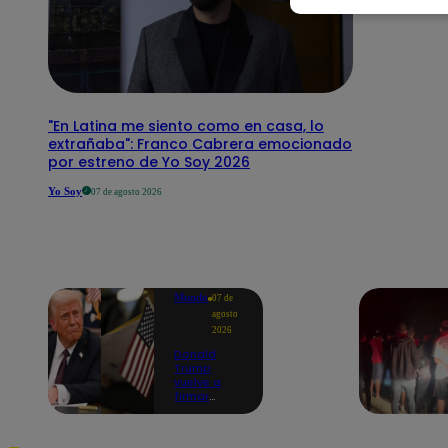
"En Latina me siento como en casa, lo
extrañaba": Franco Cabrera emocionado
por estreno de Yo Soy 2026
Yo Soy
07 de agosto 2026
Mundo
07 de
agosto
2026
Donald
Trump
vuelve a
firmar
decretos
para limitar
'turismo de