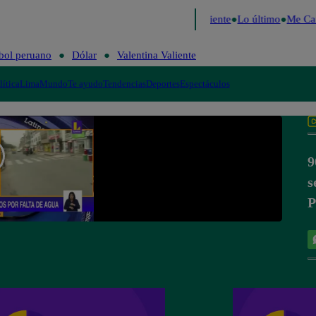
ide 2026
Fútbol peruano
Dólar
Valentina Valiente
Lo último
Me Cai
bol peruano
Dólar
Valentina Valiente
lítica
Lima
Mundo
Te ayudo
Tendencias
Deportes
Espectáculos
9
s
P