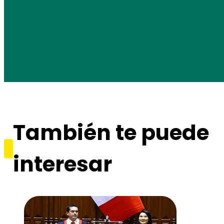
También te puede
interesar