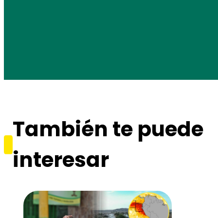
También te puede
interesar