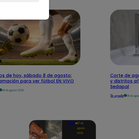
dos de hoy, sábado 8 de agosto:
Corte de agu
amación para ver fútbol EN VIVO
y distritos a
Sedapal
08 de agosto 2026
Te ayudo
08 de ago
Perú
07 de
agosto
2026