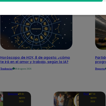
Horóscopo de HOY, 8 de agosto: ¿cómo
Parti
te irá en el amor y trabajo, según la IA?
progr
Tendencias
Deportes
08 de agosto 2026
Deportes
Perú
08 de
07 de
agosto
agosto
2026
2026