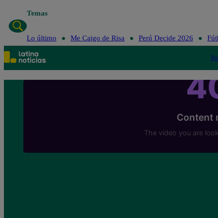
Temas
Lo último
Me Caigo de Risa
Perú Decid
Lo último
Me Caigo de Risa
Perú Decide 2026
Fút
Po