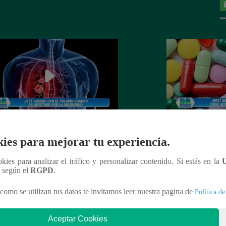
r en Casa: Aprendamos todo sobre
Doctor en Casa: D
ies para mejorar tu experiencia.
umonía
la automedicación
ookies para analizar el tráfico y personalizar contenido. Si estás en la
n según el
RGPD
.
como se utilizan tus datos te invitamos leer nuestra pagina de
Política de
nteresar
Aceptar Cookies