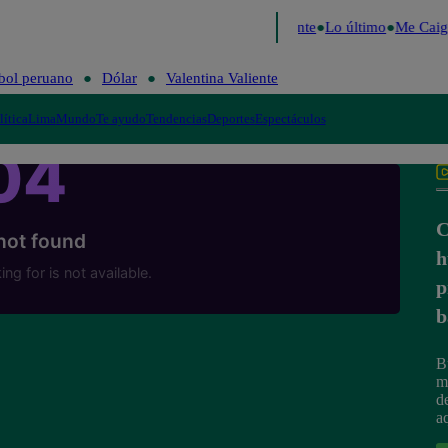
e 2026
Fútbol peruano
Dólar
Valentina Valiente
Lo último
Me Caigo
bol peruano
Dólar
Valentina Valiente
lítica
Lima
Mundo
Te ayudo
Tendencias
Deportes
Espectáculos
C
h
p
b
B
m
d
a