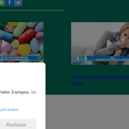
escubre todo acerca de
Doctor en Casa: Conoce todo so
resfrío
Unión Europea
, tus
.
 privacidad
Rechazar