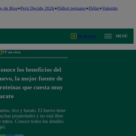
 de Risa
Perú Decide 2026
Fútbol peruano
Dólar
Valentina Valiente
TV en vivo
MENÚ
TV en vivo
onoce los beneficios del
uevo, la mejor fuente de
roteínas que cuesta muy
arato
ueno, rico y barato. El huevo tiene
uchas propiedades y no está libre
e mitos. Conoce todos los detalles
quí.