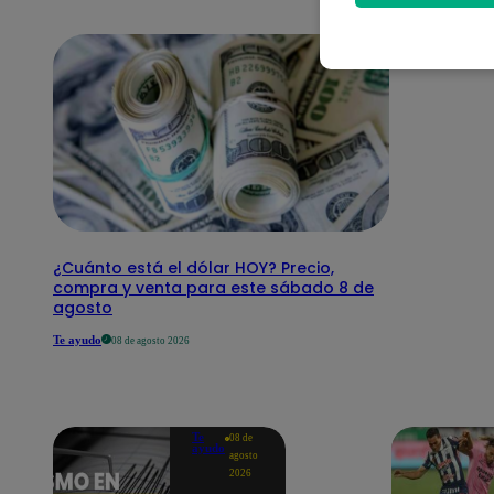
¿Cuánto está el dólar HOY? Precio,
compra y venta para este sábado 8 de
agosto
Te ayudo
08 de agosto 2026
Te
08 de
ayudo
agosto
2026