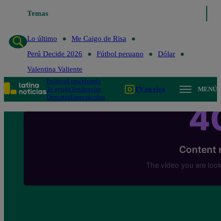
Temas
Lo último
Me Caigo de Risa
Perú Decide 
Lo último
Me Caigo de Risa
Perú Decide 2026
Fútbol peruano
Dólar
Valentina Valiente
Política
Lima
Mundo
Te ayudo
Tendencias
TV en vivo
MENÚ
Deportes
Espectáculos