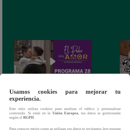
Usamos cookies para mejorar tu
El poder del amor – Domingo 12 de
El po
experiencia.
septiembre del 2021 (1/3)
septi
Este sitio utiliza cookies para analizar el tráfico y personalizar
contenido. Si estás en la
Unión Europea
, tus datos se gestionarán
según el
RGPD
.
Para conocer mejor como se utilizan tus datos te invitamos leer nuestra