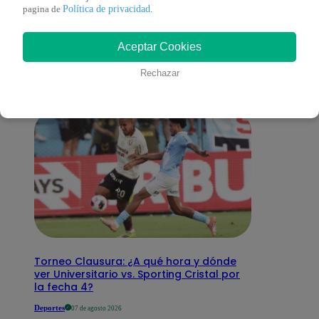
También te puede
Política de privacidad
pagina de
.
Aceptar Cookies
interesar
Rechazar
Torneo Clausura: ¿A qué hora y dónde
ver Universitario vs. Sporting Cristal por
la fecha 4?
Deportes
07 de agosto 2026