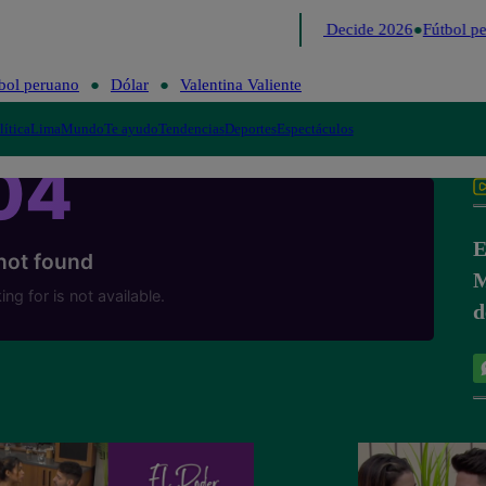
Lo último
Me Caigo de Risa
Perú Decide 2026
Fútbol pe
bol peruano
Dólar
Valentina Valiente
lítica
Lima
Mundo
Te ayudo
Tendencias
Deportes
Espectáculos
E
M
d