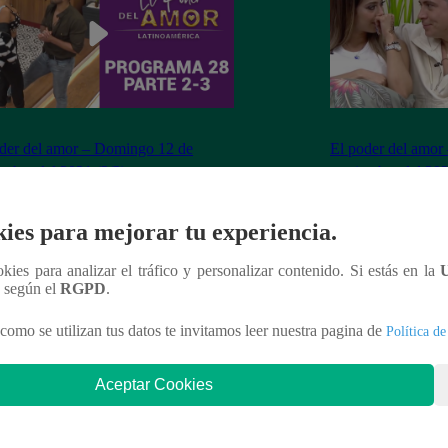
der del amor – Domingo 12 de
El poder del amor
embre del 2021 (2/3)
septiembre del 202
ies para mejorar tu experiencia.
ookies para analizar el tráfico y personalizar contenido. Si estás en la
nteresar
n según el
RGPD
.
como se utilizan tus datos te invitamos leer nuestra pagina de
Política de
Aceptar Cookies