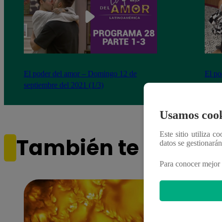
El poder del amor – Domingo 12 de
El po
septiembre del 2021 (1/3)
septi
Usamos cook
Este sitio utiliza c
También te puede i
datos se gestionará
Para conocer mejor 