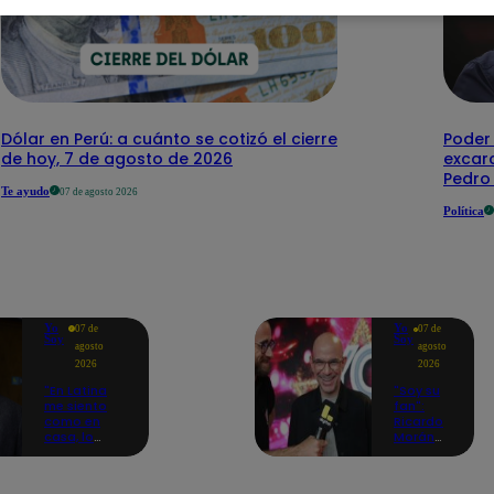
Dólar en Perú: a cuánto se cotizó el cierre
Poder 
de hoy, 7 de agosto de 2026
excar
Pedro 
Te ayudo
07 de agosto 2026
Política
Yo
Yo
07 de
07 de
Soy
Soy
agosto
agosto
2026
2026
"En Latina
"Soy su
me siento
fan":
como en
Ricardo
casa, lo
Morán
extrañaba":
celebra
Franco
la
Cabrera
llegada