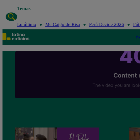
Temas
Lo último
Me Caigo de Risa
Perú Decide 2026
Fút
Po