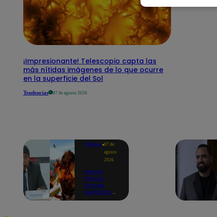
¡Impresionante! Telescopio capta las
más nítidas imágenes de lo que ocurre
en la superficie del Sol
Tendencias
07 de agosto 2026
Política
07 de
agosto
2026
Menos
Fiestas
Patrias,
Navidad y
Año Nuevo:
ministro de
Economía