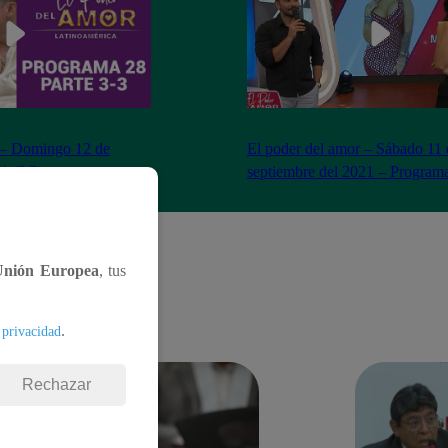
 – Domingo 12 de
El poder del amor – Sábado 11 
1 (3/3)
septiembre del 2021 – Program
Unión Europea
, tus
.
 privacidad
Rechazar