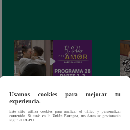
Usamos cookies para mejorar tu
El poder del amor – Domingo 12 de
El po
experiencia.
septiembre del 2021 (1/3)
septi
Este sitio utiliza cookies para analizar el tráfico y personalizar
contenido. Si estás en la
Unión Europea
, tus datos se gestionarán
según el
RGPD
.