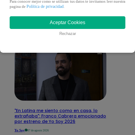
Para conocer mejor como se utilizan tus datos te invitamos leer nuestra
También te puede
Política de privacidad
pagina de
.
interesar
Aceptar Cookies
Rechazar
"En Latina me siento como en casa, lo
extrañaba": Franco Cabrera emocionado
por estreno de Yo Soy 2026
Yo Soy
07 de agosto 2026