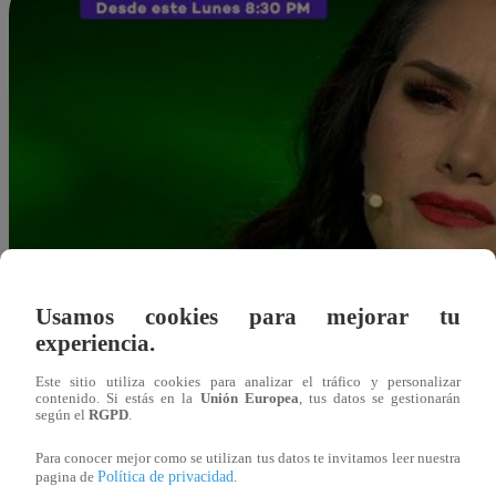
Usamos cookies para mejorar tu
experiencia.
Este sitio utiliza cookies para analizar el tráfico y personalizar
contenido. Si estás en la
Unión Europea
, tus datos se gestionarán
según el
RGPD
.
Para conocer mejor como se utilizan tus datos te invitamos leer nuestra
Política de privacidad
pagina de
.
Redacción Latina