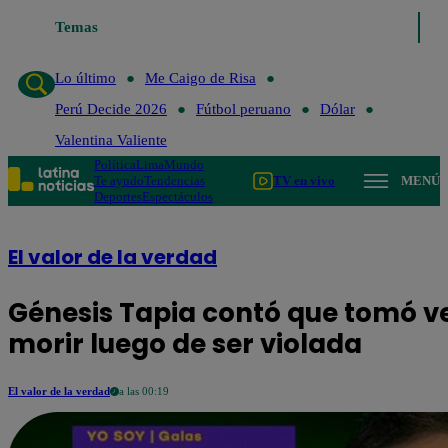
Temas
Lo último
Me Caigo de Risa
Perú Decide 2026
Fútbol 
Lo último
Me Caigo de Risa
Perú Decide 2026
Fútbol peruano
Dólar
Valentina Valiente
Política
Lima
Mundo
Te ayudo
Tendencias
TV en vivo
MENÚ
Deportes
Espectáculos
El valor de la verdad
Génesis Tapia contó que tomó v
morir luego de ser violada
El valor de la verdad
a las 00:19