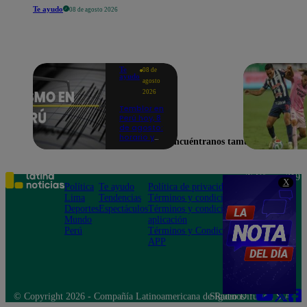
Te ayudo
08 de agosto 2026
Te
08 de
ayudo
agosto
2026
Temblor en
Perú hoy, 8
de agosto:
horario y
Encuéntranos también en
epicentro
del último
sismo,
según IGP
Teléfono: 219
X
Política
Te ayudo
Política de privacidad
1000
Lima
Tendencias
Términos y condiciones
Av. San
Deportes
Espectáculos
Términos y condiciones
Felipe 968
Mundo
aplicación
Jesús María
Perú
Términos y Condiciones
APP
© Copyright 2026 - Compañía Latinoamericana de Radio Difusión S.A.
Síguenos