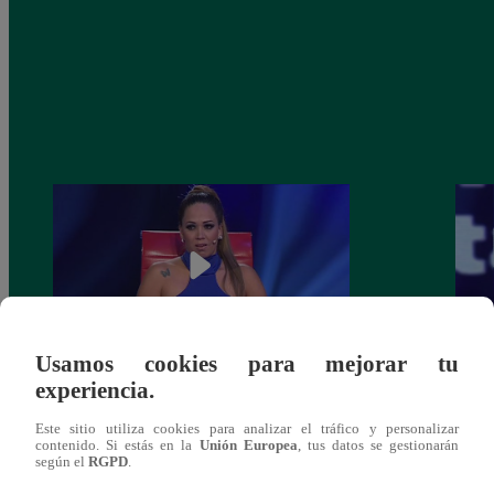
Usamos cookies para mejorar tu
experiencia.
Melissa Klug en EVDLV: ¿Te consideras
EVDL
una buena madre?
Farfá
Este sitio utiliza cookies para analizar el tráfico y personalizar
contenido. Si estás en la
Unión Europea
, tus datos se gestionarán
según el
RGPD
.