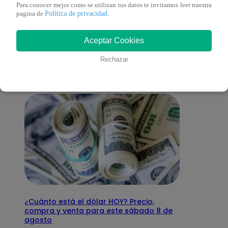
Para conocer mejor como se utilizan tus datos te invitamos leer nuestra
Política de privacidad
pagina de
.
También te puede
Aceptar Cookies
interesar
Rechazar
¿Cuánto está el dólar HOY? Precio,
compra y venta para este sábado 8 de
agosto