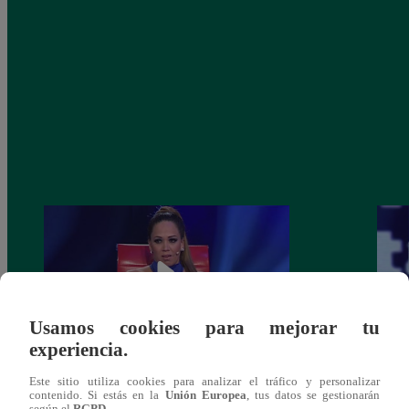
Usamos cookies para mejorar tu
experiencia.
Melissa Klug en EVDLV: ¿Te consideras
EVDL
Este sitio utiliza cookies para analizar el tráfico y personalizar
contenido. Si estás en la
Unión Europea
, tus datos se gestionarán
una buena madre?
Farfá