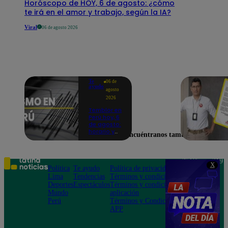
Horóscopo de HOY, 6 de agosto: ¿cómo
te irá en el amor y trabajo, según la IA?
Viral
06 de agosto 2026
Te
06 de
ayudo
agosto
2026
Temblor en
Perú hoy, 6
de agosto:
horario y
Encuéntranos también en
epicentro
del último
sismo,
según IGP
Teléfono: 219
X
Política
Te ayudo
Política de privacidad
1000
Lima
Tendencias
Términos y condiciones
Av. San
Deportes
Espectáculos
Términos y condiciones
Felipe 968
Mundo
aplicación
Jesús María
Perú
Términos y Condiciones
APP