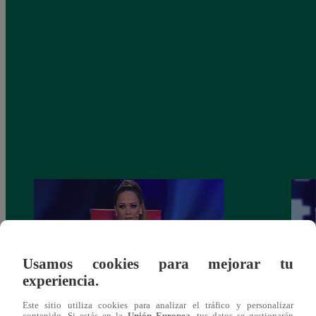
Usamos cookies para mejorar tu
experiencia.
Este sitio utiliza cookies para analizar el tráfico y personalizar
Melissa Klug en EVDLV: ¿Te consideras
EVDL
contenido. Si estás en la
Unión Europea
, tus datos se gestionarán