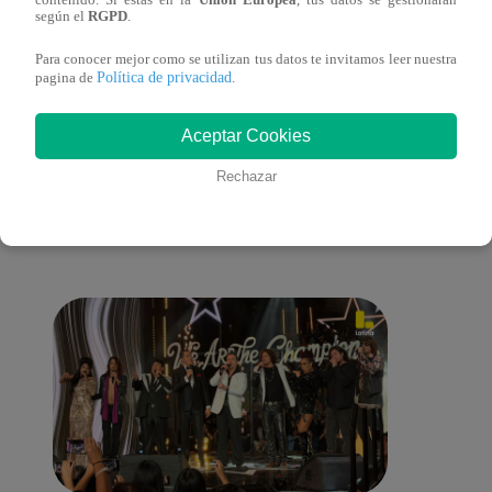
según el
RGPD
.
una buena madre?
Farfá
Para conocer mejor como se utilizan tus datos te invitamos leer nuestra
Política de privacidad
pagina de
.
Aceptar Cookies
También te puede
Rechazar
interesar