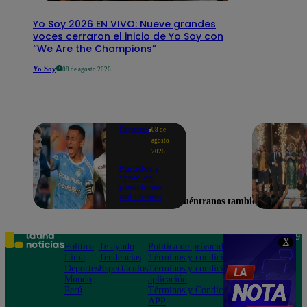
Yo Soy 2026 EN VIVO: Nueve grandes
voces cerraron el inicio de Yo Soy con
“We Are the Champions”
Yo Soy
08 de agosto 2026
Deportes
08 de
agosto
2026
Partidos y
tabla de
posiciones
del Torneo
Encuéntranos también en
Clausura EN
VIVO: así van
los equipos
en la fecha 4
Teléfono: 219
X
Política
Te ayudo
Política de privacidad
1000
Lima
Tendencias
Términos y condiciones
Av. San
Deportes
Espectáculos
Términos y condiciones
Felipe 968
Mundo
aplicación
Jesús María
Perú
Términos y Condiciones
APP